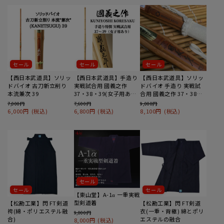
セール
セール
セール
【西日本武道具】ソリッ
【西日本武道具】手造り
【西日本武道具】ソリッ
ドバイオ 古刀新立削り
実戦試合用 國義之作
ドバイオ 手造り 実戦試
本流兼次 39
37・38・39(女子用あり)
合用 國義之作 37・38・
納期1か月
39納期1か月～
7,000円
7,600円
9,000円
6,000円
(税込)
6,800円
(税込)
8,100円
(税込)
セール
セール
セール
【東山堂】A-1α 一重実戦
型剣道着
【松勘工業】閃 FT剣道
【松勘工業】閃 FT剣道
袴(綿・ポリエステル融
衣(一重・背継) 綿とポリ
9,000円
合)
エステルの融合
8,000円
(税込)