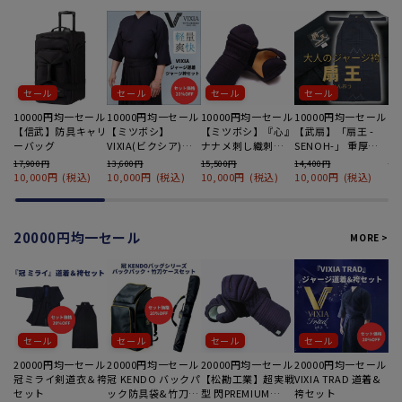
セール
セール
セール
セール
10000円均一セール
10000円均一セール
10000円均一セール
10000円均一セール
1
【信武】防具キャリ
【ミツボシ】
【ミツボシ】『心』
【武扇】「扇王 -
【
ーバッグ
VIXIA(ビクシア)
ナナメ刺し織刺
SENOH-」 重厚感
ッ
高機能ジャージ道着
5mmピッチ刺 甲手
のある大人のジャー
実
17,900円
13,600円
15,500円
14,400円
18
&袴セット
（大人用Mサイ
ジ袴
作
10,000円
(税込)
10,000円
(税込)
10,000円
(税込)
10,000円
(税込)
1
ズ〜）
ト
20000円均一セール
MORE >
セール
セール
セール
セール
20000円均一セール
20000円均一セール
20000円均一セール
20000円均一セール
2
冠ミライ剣道衣＆袴
冠 KENDO バックパ
【松勘工業】超実戦
VIXIA TRAD 道着&
【
セット
ック防具袋&竹刀袋
型 閃PREMIUM
袴セット
ナ