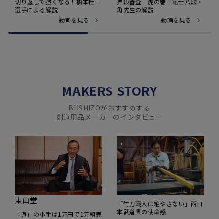
昇段審査 虎の巻！範士八段・
切り返しで強くなる！橋本桂一
角先生の解説
選手による解説
動画を見る
動画を見る
MAKERS STORY
BUSHIZOがおすすめする
剣道用品メーカーのインタビュー
東山堂
「竹刀職人は絶やさない」西日
本武道具の使命感
「道」の小手は1万円で1万組売