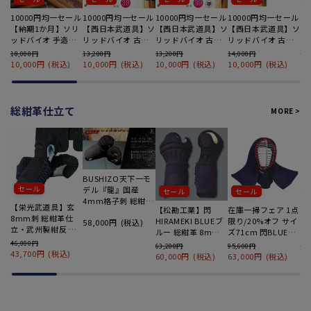
10000円均一セール
10000円均一セール
10000円均一セール
10000円均一セール
1
【納期1か月】ソリ
【西日本武道具】ソ
【西日本武道具】ソ
【西日本武道具】ソ
【
ッドバイオ 手造り
リッドバイオ 古刀
リッドバイオ 古刀
リッドバイオ 古刀
リ
実戦試合用 國義之
"悍勇"(KANYU) 39
型柄太 "天流直次"
新立削り 本流兼次
型
18,000円
13,200円
13,200円
14,000円
13
作 37～39 2本セッ
2本セット
39 2本セット
39 2本セット
(
10,000円
(税込)
10,000円
(税込)
10,000円
(税込)
10,000円
(税込)
1
ト
3
総紺革仕立て
MORE >
BUSHIZO天下一モ
セール
デル『龍』国産
セール
セール
4mm格子刺 総紺革
【栄光武道具】玄
【松勘工業】閃
在庫一掃フェア 1点
【
仕立 小手単品
8mm刺 総紺革仕
HIRAMEKI BLUEブ
限り/20%オフ サイ
8
58,000円
(税込)
立・武州製紺反 慈
ルー 総紺革 8mm
ズ71cm 閃BLUEブ
立
匠作 甲手単品
甲手
ルー 総紺革 8mm
単
46,000円
63,200円
95,600円
68
43,700円
(税込)
具の目刺 面
60,000円
(税込)
63,000円
(税込)
6