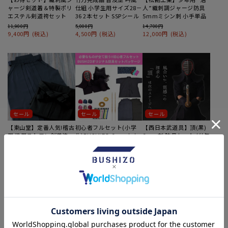
ャージ剣道着＆特製ポリ
仕組 小学生用サイズ28－
人”織刺調ジャージ防具
エステル剣道袴セット
36 2本セット SSPシール
5mmミシン刺 小手単品
11,900円
5,000円
14,700円
9,400円
(税込)
4,500円
(税込)
12,000円
(税込)
4
5
6
セール
セール
セール
【東山堂】定番人気!稽古
初心者フルセット(小学
【西日本武道具】頂(黒)
用 徳用テトロン剣道袴
生)BUSHIZO 6mmナナ
6mm刺 防具セット (幼年
メ刺防具 必要なもの全て
－一般)
4,800円
まるごとパッケージ
4,400円
(税込)
80,000円
70,000円
74,000円
(税込)
47,600円
(税込)
7
8
9