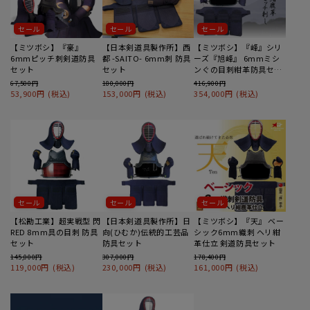
セール
セール
セール
【ミツボシ】『豪』
【日本剣道具製作所】西
【ミツボシ】『峰』シリ
6mmピッチ刺剣道防具
都 -SAITO- 6mm刺 防具
ーズ『旭峰』 6mmミシ
セット
セット
ンぐの目刺紺革防具セッ
ト
67,500円
180,000円
416,900円
53,900円
(税込)
153,000円
(税込)
354,000円
(税込)
4
5
6
セール
セール
セール
【松勘工業】超実戦型 閃
【日本剣道具製作所】日
【ミツボシ】『天』 ベー
RED 8mm具の目刺 防具
向(ひむか)伝統的工芸品
シック6mm織刺 ヘリ紺
セット
防具セット
革仕立 剣道防具セット
145,000円
307,000円
178,400円
119,000円
(税込)
230,000円
(税込)
161,000円
(税込)
7
8