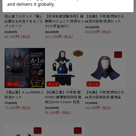
セール
セール
セール
初心者フルセット『豪』
【日本剣道具製作所】緑
【松勘】少年用 閃RED 8
必要なもの全てまるごと
無限∞ジュニア 防具セッ
㎜具の目刺 防具セット
パッケージ
ト(小学生向け)
113,200円
88,000円
(税込)
90,000円
106,000円
82,000円
(税込)
101,000円
(税込)
10
11
12
セール
セール
セール
【東山堂】A-1α MARK-2
【松勘工業】少年用 鎧
【松勘】少年用 閃RED 8
防具セット
YOROI 衝撃吸収防具 鎧
㎜具の目刺防具 面単品
刺12mm×2mm 防具セ
77,000円
37,800円
ット
73,000円
(税込)
28,000円
(税込)
101,000円
81,000円
(税込)
13
14