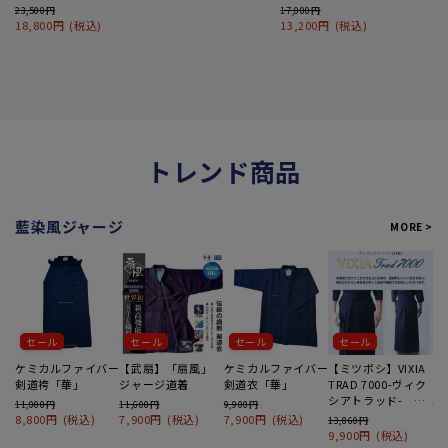
23,500円
17,000円
18,800円
(税込)
13,200円
(税込)
トレンド商品
藍染風ジャージ
MORE >
セール
セール
セール
セール
ケミカルファイバー
【武扇】「扇風」
ケミカルファイバー
【ミツボシ】VIXIA
【
剣道袴「華」
ジャージ道着
剣道衣「華」
TRAD 7000-ヴィク
ャ
シアトラッド- 剣
11,000円
11,600円
9,900円
12
道袴
8,800円
(税込)
7,900円
(税込)
7,900円
(税込)
7
13,860円
9,900円
(税込)