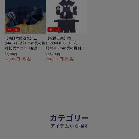
セール
セール
【西日本武道具】正
【松勘工業】閃
(MASA)白印 6mm具の目
HIRAMEKI BLUEブルー
刺 防具セット（身長
総紺革 8mm具の目刺 防
150cm～）
具セット
81,000円
273,200円
52,000円
(税込)
246,000円
(税込)
カテゴリー
アイテムから探す