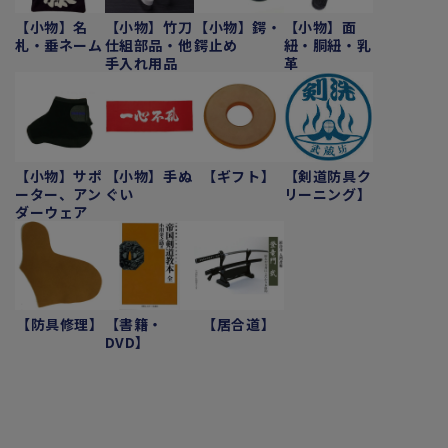
【小物】名
【小物】竹刀
【小物】鍔・
【小物】面
札・垂ネーム
仕組部品・他
鍔止め
紐・胴紐・乳
手入れ用品
革
【小物】サポ
【小物】手ぬ
【ギフト】
【剣道防具ク
ーター、アン
ぐい
リーニング】
ダーウェア
【防具修理】
【書籍・
【居合道】
DVD】