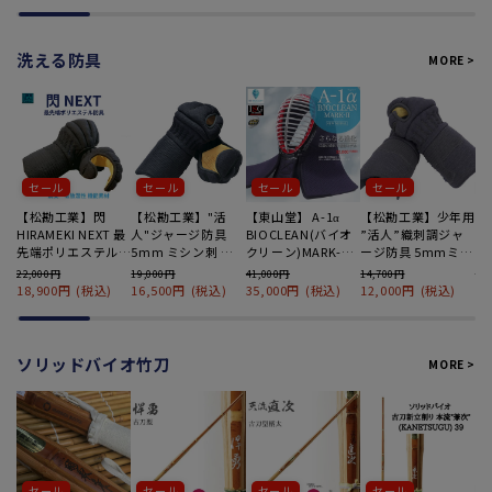
洗える防具
MORE >
セール
セール
セール
セール
【松勘工業】閃
【松勘工業】"活
【東山堂】 A-1α
【松勘工業】少年用
【
HIRAMEKI NEXT 最
人"ジャージ防具
BIOCLEAN(バイオ
”活人”織刺調ジャ
バ
先端ポリエステル
5mm ミシン刺 小
クリーン)MARK-2
ージ防具 5mmミシ
品
甲手単品
手単品
面単品
ン刺 小手単品
22,000円
19,000円
41,000円
14,700円
23
18,900円
(税込)
16,500円
(税込)
35,000円
(税込)
12,000円
(税込)
2
ソリッドバイオ竹刀
MORE >
セール
セール
セール
セール