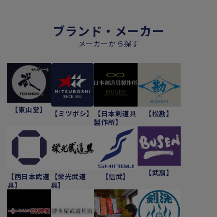
ブランド・メーカー
メーカーから探す
【東山堂】
【ミツボシ】
【日本剣道具
【松勘】
製作所】
【武扇】
【西日本武道
【栄光武道
【信武】
具】
具】