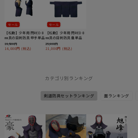
セール
セール
【松勘】少年用 閃RED 8
【松勘】少年用 閃RED 8
㎜具の目刺防具 甲手単品
㎜具の目刺防具 垂単品
19,500円
25,900円
16,000円
(税込)
21,000円
(税込)
カテゴリ別ランキング
剣道防具セットランキング
面ランキング
1
2
3