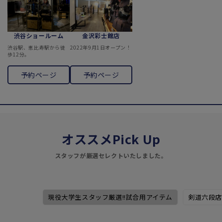
渋谷ショールーム
金沢彩士館店
渋谷駅、恵比寿駅から徒
2022年9月1日オープン！
歩12分。
予約ページ
予約ページ
オススメPick Up
スタッフが厳選セレクトいたしました。
現役大学生スタッフ厳選!!試合用アイテム
剣道六段店