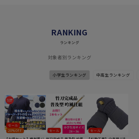
RANKING
ランキング
対象者別ランキング
小学生ランキング
中高生ランキング
1
2
3
セール
20%OFF
セール
セール
【お得セット】織刺風ジ
竹刀完成品 普及型 吟風
【松勘工業】少年用 ”活