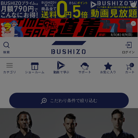
ツ
に
進
む
検索
ログイン
0
カテゴリ
ショールーム
動画で学ぶ
サポート
お気に入り
カート
こだわり条件で絞り込む