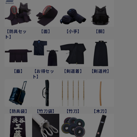
【防具セッ
【面】
【小手】
【胴】
ト】
【垂】
【お得セッ
【剣道着】
【剣道袴】
ト】
【防具袋】
【竹刀袋】
【竹刀】
【木刀】