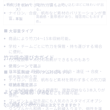
帆布（キャンバ
木刀を収納できる竹刀袋もあり。
風合いが良く、使い込むほどに味わいが出
ス）
る。
ナイロン、合皮、帆布など素材のバリエーションが豊
高級感・重厚感があり、贈答用にもおすす
富。
革製
め。
■ 大容量タイプ
商品により竹刀4〜15本収納可能。
学校・チームごとに竹刀を保管・持ち運びする場合
に便利。
竹刀袋の選び方ガイド
竹刀複数本＋木刀の収納ができるものもあり
使用シーンで選ぶ
日常稽古 → 軽量ナイロン製、試合・遠征 → 合皮・
■ ネーム刺繍・カスタム対応モデル
帆布製の耐久型
ナイロン、合皮、帆布など素材を問わず多くの竹刀袋
収納本数で選ぶ
で対応可能。
1〜2本持ち歩くなら軽量型、複数収納なら3本入りが
よくある質問（FAQ）
名前・道場名・学校名などを刺繍可能。
便利。
プレゼント・記念品にも人気のカスタマイズオプシ
デザインで選ぶ
Q1. 刺繍入りの竹刀袋は注文できますか？
ョン。
シンプルから和柄・ネーム刺繍入りまで、個性を演