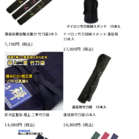
酒袋染勝虫略式裏付 竹刀袋3本入
ナイロン竹刀収納スタンド 遠征用
15本入
7,700円
(税込)
17,000円
(税込)
武州正藍染 極上 二重竹刀袋
遠征用竹刀袋15本入
14,080円
16,800円
(税込)
(税込)