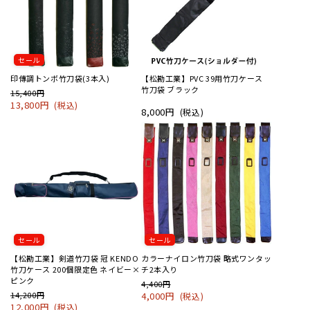
セール
印傳調トンボ竹刀袋(3本入)
【松勘工業】PVC 39用竹刀ケース
竹刀袋 ブラック
15,400円
13,800円
(税込)
8,000円
(税込)
セール
セール
【松勘工業】剣道竹刀袋 冠 KENDO
カラーナイロン竹刀袋 略式ワンタッ
竹刀ケース 200個限定色 ネイビー×
チ2本入り
ピンク
4,400円
14,200円
4,000円
(税込)
12,000円
(税込)