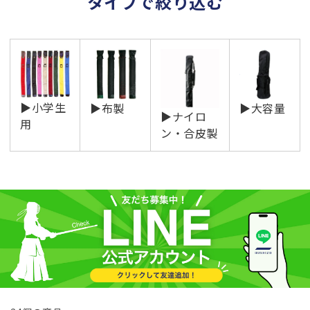
タイプで絞り込む
シ
ョ
ン
:
▶小学生
▶布製
▶大容量
▶ナイロ
用
ン・合皮製