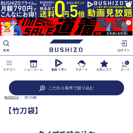
ツ
に
進
む
検索
ログイン
0
カテゴリ
ショールーム
動画で学ぶ
サポート
お気に入り
カート
こだわり条件で絞り込む
BUSHIZO
›
【竹刀袋】
コ
【竹刀袋】
レ
ク