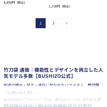
8,800円
(税込)
1,320円
(税込)
1
2
竹刀袋 通販｜機能性とデザインを両立した人
気モデル多数【BUSHIZO公式】
剣道の稽古・試合・遠征に欠かせないアイテム、
竹刀袋
（しないぶくろ）
。
BUSHIZO（ブシゾー）では、剣士のニーズに合わせた豊
竹刀袋とは？｜剣士の相棒を守る必需品
富な竹刀袋を通販で取り扱っています。