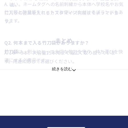
A. はい。ネームタグへの名前刺繍から本体へ学校名やお気
出。
竹刀袋と防具袋をセットでお使いいただけるブランドもあ
に入りの言葉を入れるカスタマイズ刺繍まで承っていま
ります。
す。
まとめ
Q2. 何本まで入る竹刀袋がありますか？
竹刀袋
は、剣士にとって大切な竹刀を守り、持ち運びを快
A. 1本〜3本、大容量15本用まで幅広く取り扱っていま
適にする必需品です。
す。用途に応じてお選びください。
続きを読む
BUSHIZOでは、使いやすさとデザイン性を両立した竹刀
袋を厳選し、
Q3. 素材によって耐久性は変わりますか？
初心者から熟練者まで満足いただけるモデルを通販でお届
A. 合皮・帆布は耐久性が高く、ナイロンは軽量で普段使い
けしています。
に適しています。
日常の稽古から大会遠征まで、あなたの剣道ライフを支え
る一本を、
Q4. プレゼントにできますか？
ぜひBUSHIZOでお選びください。