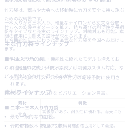
竹刀袋は、稽古や大会への移動時に竹刀を安全に持ち運ぶ
ための収納袋です。
一本入りから三本入り、軽量なナイロンから丈夫な合皮・
竹刀への乾燥やダメージを抑え、持ち運びの利便性や長期
帆布タイプなど充実のラインナップ。刺繍対応も可能。素
間の使用にも耐える設計が求められます。
材や機能性にこだわった高品質な竹刀袋を全国へお届けし
主な竹刀袋ラインナップ
ます。
近年は、デザイン性・機能性に優れたモデルも増えてお
■ 一本入り竹刀袋
り、「軽量で丈夫」「防水素材」「刺繍カスタム対応」な
軽量で持ち運びやすいシンプルモデル。
ど、用途に合わせて選べるのが魅力です。
剣道を始めたばかりの方や竹刀の乾燥予防に使用さ
れます。
素材ラインナップ
無地・デザインつきなどバリエーション豊富。
素材
特徴
■ 二本〜三本入り竹刀袋
高級感があり、耐久性に優れる。雨天にも
合皮
最も一般的な竹刀袋。
強い。
竹刀を複数本まとめて収納可能。
ナイロン
軽量で丈夫。日常の稽古用として最適。