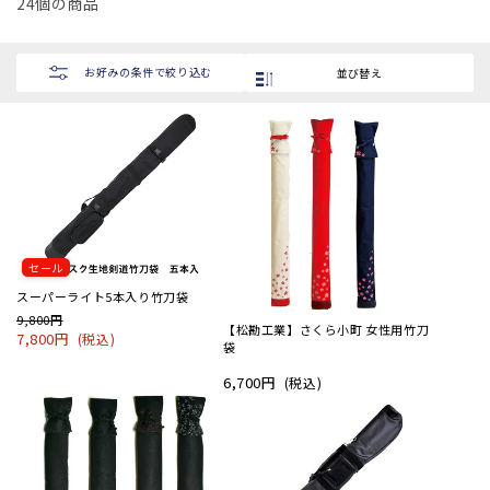
24個の商品
お好みの条件で絞り込む
並び替え
セール
スーパーライト5本入り竹刀袋
9,800円
【松勘工業】さくら小町 女性用竹刀
7,800円
(税込)
袋
6,700円
(税込)