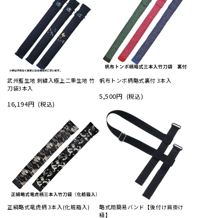
武州藍生地 刺繍入極上二重生地 竹
帆布トンボ柄略式裏付 3本入
刀袋3本入
5,500円
(税込)
16,194円
(税込)
正絹略式竜虎柄 3本入(化粧箱入)
略式用簡易バンド【後付け肩掛け
紐】