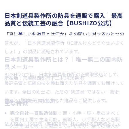
日本剣道具製作所の防具を通販で購入｜最高
品質と伝統工芸の融合【BUSHIZO公式】
「真に美しい剣道具とは何か」その問いに対するひとつの
答えが、「日本剣道具製作所（にほんけんどうぐせいさく
しょ）」の製品に凝縮されています。
日本剣道具製作所とは？｜唯一無二の国内防
具メーカー
BUSHIZOでは、日本剣道具製作所の正規取扱店として、
所在地：
宮崎県西都市下三財3436番地
最高品質と伝統の技を兼ね備えた防具を通販でお届けして
います。全国の剣士に、ただの"剣道具"ではない「芸術
性」と「機能美」を結集した逸品をご提供します。
創業：
1937年（昭和12年）
主な特徴
完全自社一貫製造体制：
面・小手・胴・垂のすべて
を国内工房で生産可能。面職人、小手職人など各職
法人設立：
1963年（昭和38年）株式会社多田産業として
人が単品に特化し製造しているため、全ての職人が