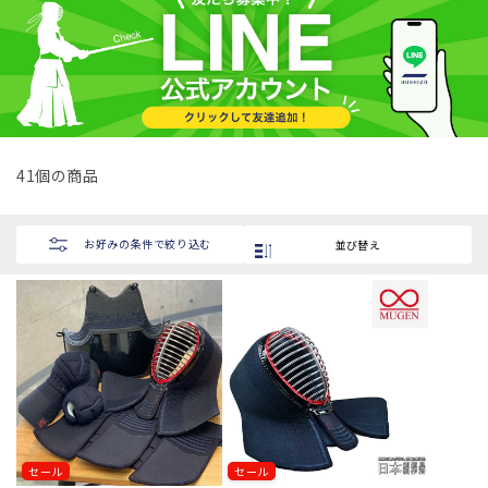
シ
ョ
ン
:
41個の商品
お好みの条件で絞り込む
並び替え
セール
セール