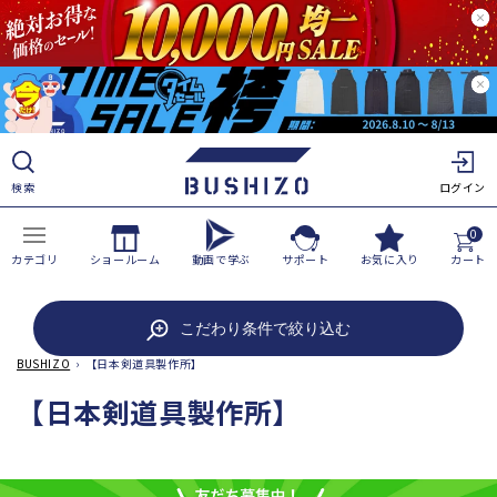
ツ
に
進
む
検索
ログイン
0
カテゴリ
ショールーム
動画で学ぶ
サポート
お気に入り
カート
こだわり条件で絞り込む
BUSHIZO
›
【日本剣道具製作所】
コ
【日本剣道具製作所】
レ
ク