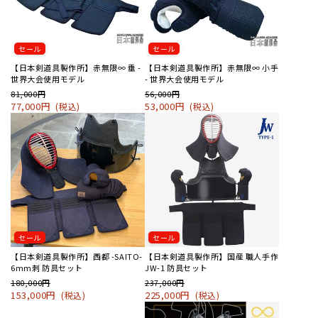
セール
セール
【日本剣道具製作所】赤無限∞ 垂 -
【日本剣道具製作所】赤無限∞ 小手
世界大会使用モデル
- 世界大会使用モデル
81,000円
56,000円
77,000円
53,000円
(税込)
(税込)
セール
セール
【日本剣道具製作所】西都 -SAITO-
【日本剣道具製作所】国産 職人手作
6mm刺 防具セット
JW-1 防具セット
180,000円
237,000円
153,000円
225,000円
(税込)
(税込)