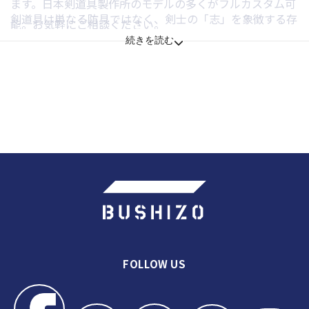
ます。日本剣道具製作所のモデルの多くがフルカスタム可
剣道具は単なる防具ではなく、剣士の「志」を象徴する存
能。お気軽にご相談ください。
在です。日本剣道具製作所は、その想いに応えるべく、創
続きを読む
業以来一貫して誠実に、日本で防具製作を続けてきまし
Q. 納期はどのくらいかかりますか？
た。
A. 2〜3ヶ月程度が目安です。防具やカスタマイズの種類に
BUSHIZOでは、そんな日本剣道具製作所の逸品を正規ル
より3ヶ月以上になることもあります。事前相談でおおよ
ートで通販にてお届けします。あなたの剣道人生に寄り添
その納期を確認することも可能です。
う一式が、ここにあります。
FOLLOW US