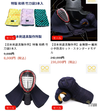
セール
セール
【日本剣道具製作所】特製 和柄 竹
【日本剣道具製作所】金無限∞ 織刺
刀袋3本入
小手防具セット - スタンダードモデ
ル
9,000円
8,000円
242,000円
(税込)
230,000円
(税込)
セール
セール