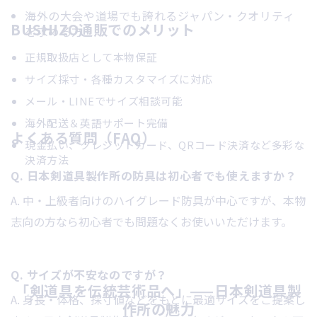
海外の大会や道場でも誇れるジャパン・クオリティ
BUSHIZO通販でのメリット
を求める方
正規取扱店として本物保証
サイズ採寸・各種カスタマイズに対応
メール・LINEでサイズ相談可能
海外配送＆英語サポート完備
よくある質問（FAQ）
現金払い、クレジットカード、QRコード決済など多彩な
決済方法
Q. 日本剣道具製作所の防具は初心者でも使えますか？
A. 中・上級者向けのハイグレード防具が中心ですが、本物
志向の方なら初心者でも問題なくお使いいただけます。
Q. サイズが不安なのですが？
「剣道具を伝統芸術品へ」——日本剣道具製
A. 身長・体格、採寸値などをもとに最適サイズをご提案し
作所の魅力