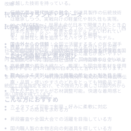
卓越した技術を持っている。
改組
伝統工芸と現代技術の融合：
剣道具製作の伝統技術
代表的なブランド・シリーズ
は継承しつつ、実戦向けの軽量化や耐久性も実現。
∞ ～MUGEN～：
世界大会が日本で開催されたときの
代表者：
代表取締役 川辺尚彦
ブランド展開：
代表シリーズ「∞ ～MUGEN～」「西
日本代表モデルで、世界大会モデルともいわれてい
都」「日向」など、多彩なモデルを展開。
る。革新性と美を追求したハイグレードモデル。
国内外からの信頼：
全国で活躍する多くの有名選手
西都：
武道具の町「西都市」から名付けられた防
日本剣道具製作所は、剣道防具を全て自社で製作可能な国
に愛用されている。国内外の剣道家の誰もが憧れる
具。宮崎発の伝統技術を反映した誰もが使いやすい
こだわりの製法と素材選び
品質と信頼性。
内でも数少ない総合メーカーです。国内製造の８０％以上
正統派モデル。高品質低価格で、特に甲手は使いやす
高級鹿革や藍染木綿など、厳選した国内産素材を使用
いと好評。
を製作すると言われ最後の日本文化と言われております。
職人による手刺し技法で縫製の美しさと耐久性を両
日向シリーズ：
伝統的工芸品に指定された逸品。技
また、初めてミシン刺し防具を開発、昭和61年には国の伝
立
術・品質・使いやすさのどれをとっても特級品で非
統的工芸品指定を受け、その技術力と美しさは国内外から
常に人気。
ほとんどのモデルが芯材調整可能。快適な着用感と
高い評価を得ています。
構えやすさを実現
こんな方におすすめ
カスタマイズ可能で剣風・好みに柔軟に対応
一生モノの防具を求める方
昇段審査や全国大会での活躍を目指している方
国内職人製の本物志向の剣道具を探している方