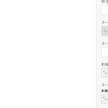
甲
ネ
ネ
刺
'
ネ
未選
'