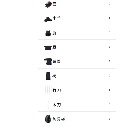
面
小手
胴
垂
道着
袴
竹刀
木刀
防具袋