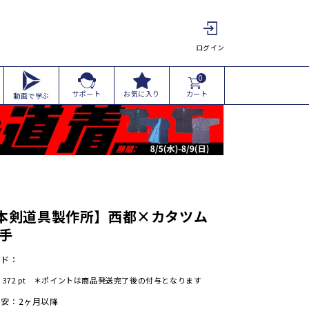
ログイン
0
カート
サポート
お気に入り
動画で学ぶ
本剣道具製作所】西都×カタツム
小手
ード：
:
372
pt ＊ポイントは商品発送完了後の付与となります
安：2ヶ月以降