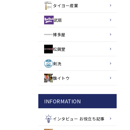
タイヨー産業
武扇
博多屋
松興堂
剣洗
旗イトウ
INFORMATION
インタビュー お役立ち記事