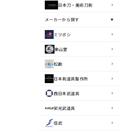
日本刀・美術刀剣
メーカーから探す
▼
ミツボシ
東山堂
松勘
日本剣道具製作所
西日本武道具
栄光武道具
信武