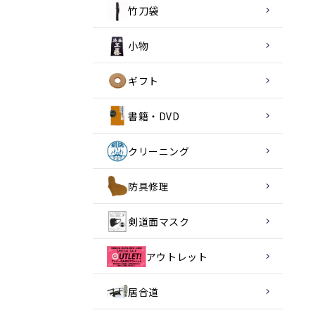
竹刀袋
小物
ギフト
書籍・DVD
クリーニング
防具修理
剣道面マスク
アウトレット
居合道