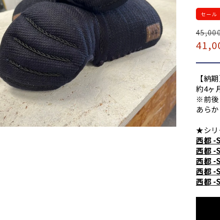
セール
通
45,00
セ
41,0
常
ー
価
ル
格
価
【納期
格
約4ヶ
※前後
あらか
★シリ
西都 -
西都 -
西都 -
西都 -
西都 -