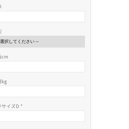
剣
剣
齢
道
道
具
具
製
製
別
作
作
所】
所】
西
西
都
都
長cm
×
×
カ
カ
タ
タ
ツ
ツ
kg
ム
ム
リ
リ
小
小
手サイズD
*
手
手
の
の
数
数
量
量