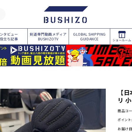
ンタビュー
剣道専門動画メディア
GLOBAL SHIPPING
役立ち記事
BUSHIZOTV
GUIDANCE
ショールーム
商
品
情
報
に
【日
ス
リ 
キ
ッ
プ
商品コ
ポイント
お届け目