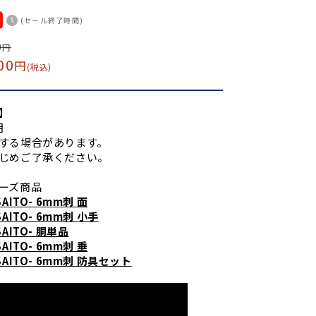
(セール終了時間)
0
円
00
円
(税込)
】
月
する場合があります。
じめご了承ください。
ーズ商品
SAITO- 6mm刺 面
SAITO- 6mm刺 小手
SAITO- 胴単品
SAITO- 6mm刺 垂
SAITO- 6mm刺 防具セット