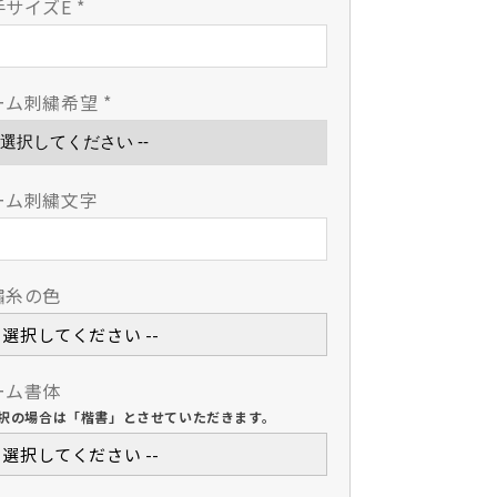
手サイズE
*
を
を
減
増
ら
や
ーム刺繍希望
*
す
す
ーム刺繍文字
繡糸の色
-- 選択してください --
ーム書体
択の場合は「楷書」とさせていただきます。
-- 選択してください --