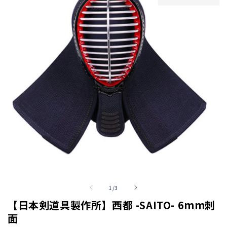
の
1
/
3
【日本剣道具製作所】西都 -SAITO- 6mm刺
面