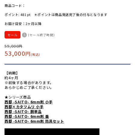
商品コード：
ポイント:
481
pt ＊ポイントは商品発送完了後の付与となります
お届け目安：2ヶ月以降
セール
(セール終了時間)
通
59,000
セ
円
53,000
円
常
ー
(税込)
価
ル
格
価
【納期】
格
約4ヶ月
※前後する場合があります。
あらかじめご了承ください。
★シリーズ商品
西都 -SAITO- 6mm刺 小手
西都×カタツムリ 小手
西都 -SAITO- 胴単品
西都 -SAITO- 6mm刺 垂
西都 -SAITO- 6mm刺 防具セット