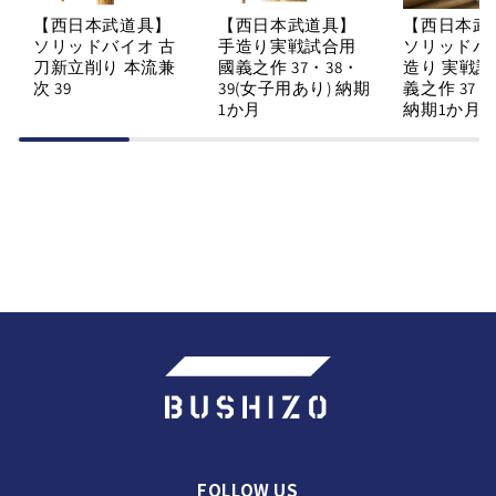
【西日本武道具】
【西日本武道具】
【西日本武
ソリッドバイオ 古
手造り実戦試合用
ソリッドバ
刀新立削り 本流兼
國義之作 37・38・
造り 実戦試
次 39
39(女子用あり) 納期
義之作 37・
1か月
納期1か月
FOLLOW US