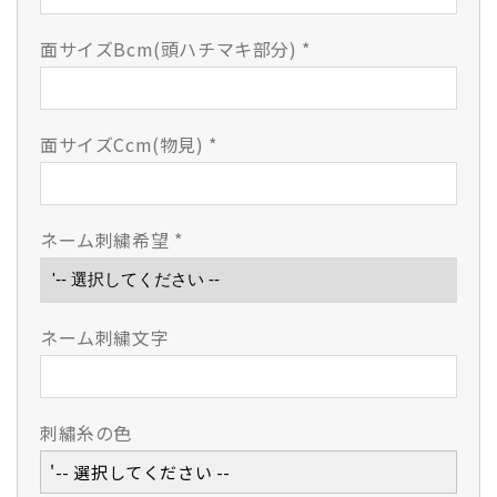
減
増
ら
や
面サイズBcm(頭ハチマキ部分)
*
す
す
面サイズCcm(物見)
*
ネーム刺繍希望
*
ネーム刺繍文字
刺繡糸の色
'-- 選択してください --