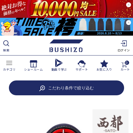
ツ
に
進
む
検索
ログイン
0
カテゴリ
ショールーム
動画で学ぶ
サポート
お気に入り
カート
商
こだわり条件で絞り込む
品
情
報
に
ス
キ
ッ
プ