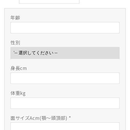
【日
【日
本
本
剣
剣
年齢
道
道
具
具
製
製
性別
作
作
所】
所】
西
西
都
都
身長cm
-
-
SAITO-
SAITO-
6mm
6mm
刺
刺
体重kg
面
面
の
の
数
数
量
量
面サイズAcm(顎〜頭頂部)
*
を
を