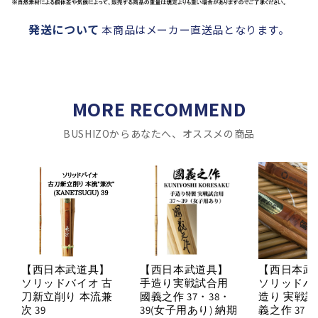
発送について
本商品はメーカー直送品となります。
MORE RECOMMEND
BUSHIZOからあなたへ、オススメの商品
【西日本武道具】
【西日本武道具】
【西日本武
ソリッドバイオ 古
手造り実戦試合用
ソリッドバ
刀新立削り 本流兼
國義之作 37・38・
造り 実戦試
次 39
39(女子用あり) 納期
義之作 37・