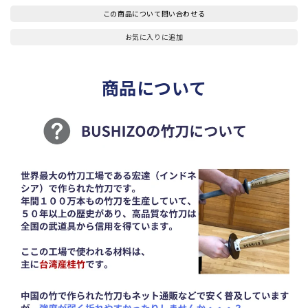
組
組
この商品について問い合わせる
37
37
サ
サ
お気に入りに追加
イ
イ
ズ
ズ
(中
(中
商品について
学
学
生
生
用)
用)
3
3
本
本
セ
セ
ッ
ッ
ト
ト
SSP
SSP
シ
シ
ー
ー
ル
ル
の
の
数
数