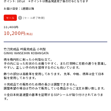
ポイント:
185
pt ＊ポイントは商品発送完了後の付与となります
お届け目安：1週間以降
セール
(セール終了時間)
通
11,400
セ
円
10,200
円
常
ー
(税込)
価
ル
格
価
竹刀完成品 吟風完成品 小判型
格
GINHU KANSEIHIN KOBANGATA
柄を楕円形に削った小判型仕立て。
手の内に沿った形状のため握りやすく、また打突時に刃筋の通りを意識し
やすい。正しい手の内を習得するのにも向いています。
飾りの部分は高級革を使用しております。 先革、中結、柄革は全て日本
製を使用しております。
※完成品での販売のため柄の長さは調整できません。
調整希望の場合は竹のみで販売している商品からご注文お願い致します。
※全日本剣道連盟の基準を証明するSSPシールが貼り付けされておりま
す。