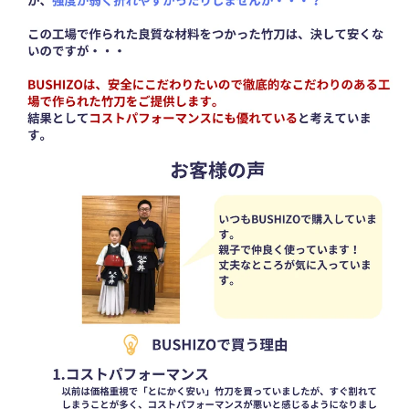
量
量
を
を
減
増
ら
や
す
す