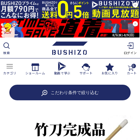
ツ
に
進
む
検索
ログイン
0
カテゴリ
ショールーム
動画で学ぶ
サポート
お気に入り
カート
商
こだわり条件で絞り込む
品
情
報
に
ス
キ
ッ
プ