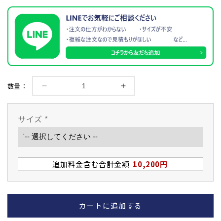
数量：
竹
竹
刀
刀
完
完
サイズ
*
成
成
品
品
『小
『小
判
判
追加料金含む合計金額
10,200円
型』
型』
吟
吟
風
風
カートに追加する
仕
仕