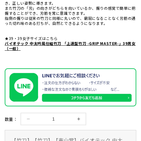
き、正しい姿勢に導きます。
また竹刀の「刃」の向きがどちらを向いているか、握りの感覚で簡単に把
握することができ、刃筋を常に意識できます。
指側の握りは従来の竹刀と同様に丸いので、窮屈になることなく刃筋の通
った切れ味のある打ちが、自然とできるようになります。
★39・39女子サイズはこちら
バイオテック 中太吟風仕組竹刀 「上達型竹刀 -GRIP MASTER-」39男女
（一般）
数量：
バ
バ
イ
イ
オ
オ
【竹刀】【竹刀】【東山堂】バイオテック 中太