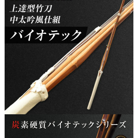
37
37
～
～
38
38
男
男
女
女
（中
（中
学
学
生
生
～
～
高
高
校
校
生）
生）
【剣
【剣
道
道
竹
竹
刀・
刀・
SSP
SSP
シ
シ
ー
ー