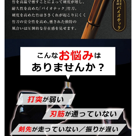
ル
ル
貼
貼
付・
付・
男
男
女
女
用】
用】
の
の
数
数
量
量
を
を
減
増
ら
や
す
す