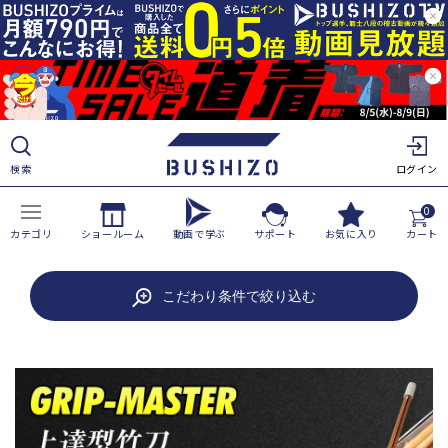
ツ
に
進
む
検索
ログイン
0
カテゴリ
ショールーム
動画で学ぶ
サポート
お気に入り
カート
商
こだわり条件で絞り込む
品
情
報
に
ス
キ
ッ
プ