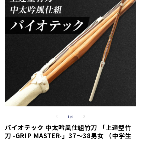
の
1
/
4
バイオテック 中太吟風仕組竹刀 「上達型竹
刀 -GRIP MASTER-」37～38男女 （中学生