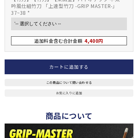
テ
テ
吟風仕組竹刀 「上達型竹刀 -GRIP MASTER-」
ッ
ッ
37~38
*
ク
ク
中
中
太
太
追加料金含む合計金額
4,400円
吟
吟
風
風
仕
仕
組
組
カートに追加する
竹
竹
刀
刀
この商品について問い合わせる
「上
「上
達
達
お気に入りに追加
型
型
竹
竹
商品について
刀
刀
-
-
GRIP
GRIP
MASTER-」
MASTER-」