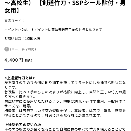
～高校生） 【剣道竹刀・SSPシール貼付・男
女用】
商品コード：
ポイント:
40
pt ＊ポイントは商品発送完了後の付与となります
お届け目安：1週間以降
(セール終了時間)
4,400円
通
(税込)
常
価
<上達型竹刀とは>
格
左右両手の手のひら側に削り加工を施してフラットにした独特な形状にな
ります。
普及型に比べて手のひらの収まりが格段に向上し、自然と正しい竹刀の握
り方へと導きます。
幅広い方にご使用いただけるよう、規格は幼児・少年学生用、一般用の全
サイズをご用意。
初級者には刃筋正しい打突の習得を促し、高段者には刀で「斬る」感覚を
得ることができるので、打突にさらなる冴えが生まれます。
上達型竹刀の使い心地
手の内の収まりが良くなることで自然に体の中心で竹刀を構えることがで