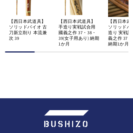
【西日本武道具】
【西日本武道具】
【西日本武
ソリッドバイオ 古
手造り実戦試合用
ソリッドバ
刀新立削り 本流兼
國義之作 37・38・
造り 実戦試
次 39
39(女子用あり) 納期
義之作 37・
1か月
納期1か月