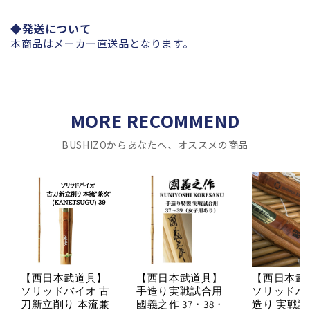
◆発送について
本商品はメーカー直送品となります。
MORE RECOMMEND
BUSHIZOからあなたへ、オススメの商品
【西日本武道具】
【西日本武道具】
【西日本武
ソリッドバイオ 古
手造り実戦試合用
ソリッドバ
刀新立削り 本流兼
國義之作 37・38・
造り 実戦試