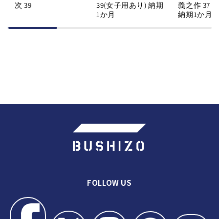
次 39
39(女子用あり) 納期
義之作 37・
1か月
納期1か月
FOLLOW US