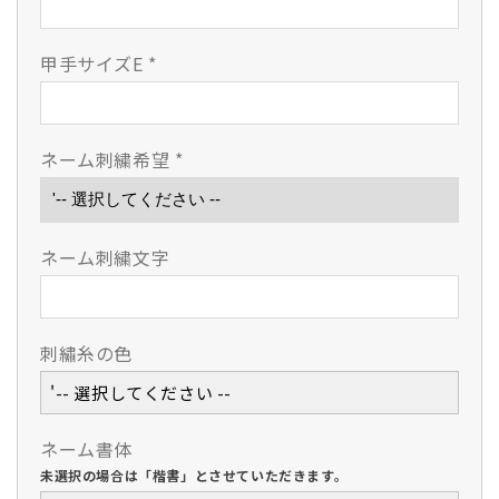
を
を
減
増
甲手サイズE
*
ら
や
す
す
ネーム刺繍希望
*
ネーム刺繍文字
刺繡糸の色
'-- 選択してください --
ネーム書体
未選択の場合は「楷書」とさせていただきます。