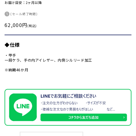
お届け目安：2ヶ月以降
(セール終了時間)
62,000円
通
(税込)
常
価
◆仕様
格
・甲手
一段ケラ、手の内アイレザー、内側シルリード加工
※納期46か月