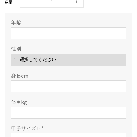
数量：
&quot;
&quot;
仁
仁
&quot;
&quot;
年齢
2
2
分
分
手
手
刺
刺
性別
織
織
刺
刺
顎
顎
身長cm
ヘ
ヘ
リ
リ
紺
紺
革
革
体重kg
甲
甲
手
手
の
の
数
数
甲手サイズD
*
量
量