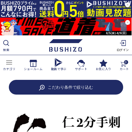
ツ
に
進
む
検索
ログイン
0
カテゴリ
ショールーム
動画で学ぶ
サポート
お気に入り
カート
商
こだわり条件で絞り込む
品
情
報
に
ス
キ
ッ
プ