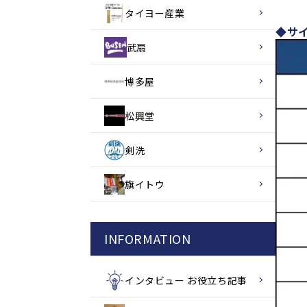
タイヨー産業
◆サ
武扇
博多屋
松興堂
剣洗
旗イトウ
INFORMATION
インタビュー お役立ち記事