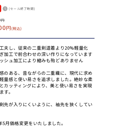
(セール終了時間)
0
円
00
円
(税込)
工夫し、従来の二重剣道着より20%軽量化
ぎ加工で前合わせの深い作りになっています
ッシュ加工により縮みも殆どありません
感のある、昔ながらの二重織に、現代に求め
軽量感と使い易さを追求しました。絶妙な柔
とカッティングにより、美と使い易さを実現
ます。
剣先が入りにくいように、袖先を狭くしてい
22年5月価格変更をいたしました。