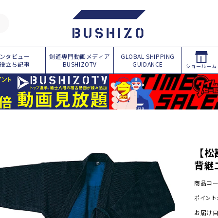
ンタビュー
剣道専門動画メディア
GLOBAL SHIPPING
役立ち記事
BUSHIZOTV
GUIDANCE
ショールーム
商
品
情
報
に
【松
ス
背継二
キ
ッ
プ
商品コ
ポイント
お届け目