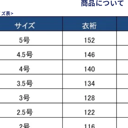
商品について
イズ表
>