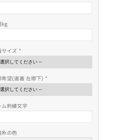
重
重
剣
剣
道
道
kg
衣
衣
背
背
継
継
着サイズ
*
二
二
重
重
KG-
KG-
220
220
繍希望(道着 左襟下)
*
の
の
数
数
量
量
を
を
ーム刺繍文字
減
増
ら
や
す
す
繡糸の色