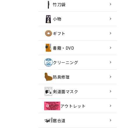
竹刀袋
小物
ギフト
書籍・DVD
クリーニング
防具修理
剣道面マスク
アウトレット
居合道