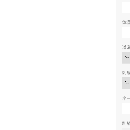
体重
道
刺
ネ
刺