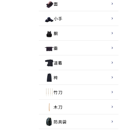
面
小手
胴
垂
道着
袴
竹刀
木刀
防具袋