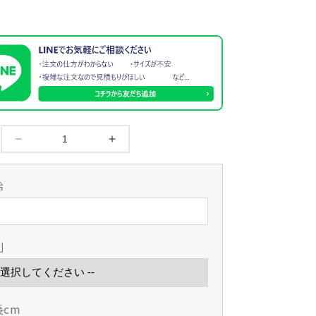
【松
【松
勘
勘
工
工
齢
業】
業】
冠
冠
軽
軽
別
量
量
実
実
戦
戦
型
型
長cm
二
二