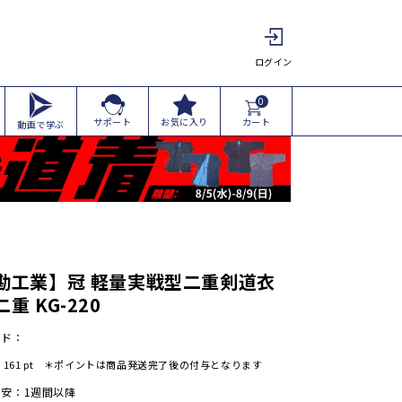
ログイン
0
カート
サポート
お気に入り
動画で学ぶ
勘工業】冠 軽量実戦型二重剣道衣
重 KG-220
ード：
:
161
pt ＊ポイントは商品発送完了後の付与となります
安：1週間以降