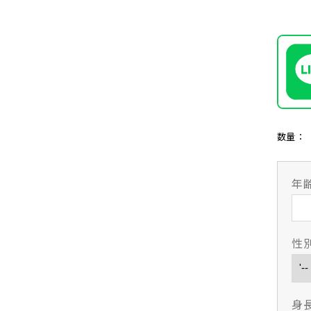
数量：
年
性
身