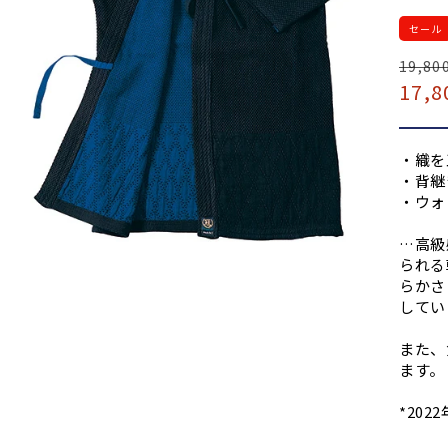
セール
通
19,80
セ
17,8
常
ー
価
ル
格
価
・織を
格
・背継
・ウォ
…高級
られる
らかさ
してい
また、
ます。
*20