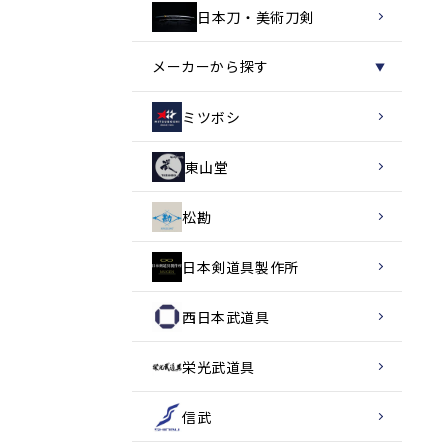
日本刀・美術刀剣
メーカーから探す
▼
ミツボシ
東山堂
松勘
日本剣道具製作所
西日本武道具
栄光武道具
信武