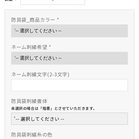
軽
軽
快
快
バ
バ
防具袋_商品カラー
*
ッ
ッ
グ
グ
防
防
ネーム刺繍希望
*
具
具
袋
袋
(S)
(S)
の
の
ネーム刺繍文字(2-3文字)
数
数
量
量
を
を
減
増
防具袋刺繍書体
ら
や
未選択の場合は「楷書」とさせていただきます。
す
す
'-- 選択してください --
防具袋刺繡糸の色