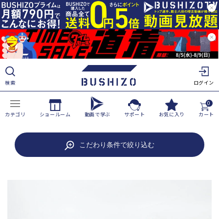
ツ
に
進
む
検索
ログイン
0
カテゴリ
ショールーム
動画で学ぶ
サポート
お気に入り
カート
商
こだわり条件で絞り込む
品
情
報
に
ス
キ
ッ
プ