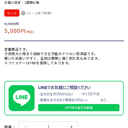
お届け目安：1週間以降
セール
(セール終了時間)
通
6,600
セ
円
5,000
円
常
ー
(税込)
価
ル
格
価
定番商品です。
格
子供用大人用まで収納できる万能のナイロン防具袋です。
軽いため扱いやすく、生地は摩擦に強く耐久性もあります。
※ファスナーはYKKを使用しております。
数量：