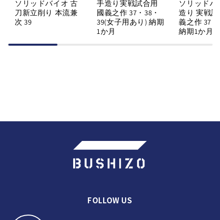
ソリッドバイオ 古
手造り実戦試合用
ソリッドバ
刀新立削り 本流兼
國義之作 37・38・
造り 実戦試
次 39
39(女子用あり) 納期
義之作 37・
1か月
納期1か月
FOLLOW US