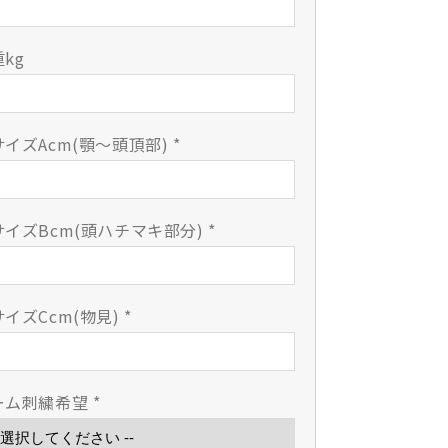
ム
ム
リ
リ
刺
刺
kg
A
A
総
総
紺
紺
サイズAcm(顎〜頭頂部)
*
革
革
面
面
の
の
数
数
サイズBcm(頭ハチマキ部分)
*
量
量
を
を
減
増
イズCcm(物見)
*
ら
や
す
す
ーム刺繍希望
*