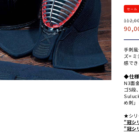
セール
通
112,0
セ
90,0
常
ー
価
ル
格
価
手刺風
格
ズ= 
感でき
◆仕
N3面
ゴ5段
Sulu
め刺」
★シリ
”冠シ
”冠シ