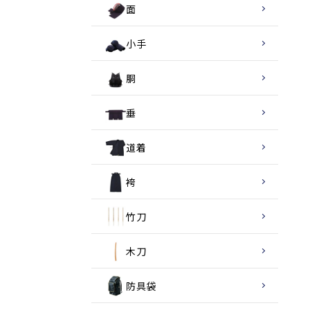
面
小手
胴
垂
道着
袴
竹刀
木刀
防具袋