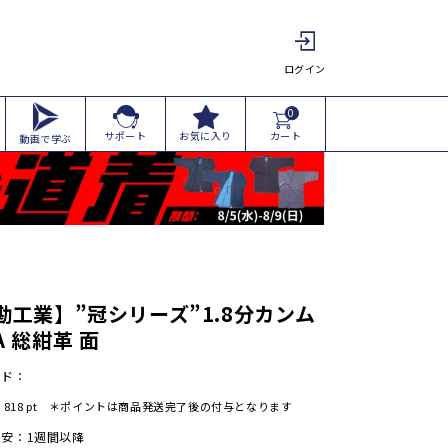
ログイン
0
カート
サポート
お気に入り
動画で学ぶ
勘工業】”冠シリーズ”1.8分カンム
A 総紺革 面
ード：
:
818
pt ＊ポイントは商品発送完了後の付与となります
安：1週間以降