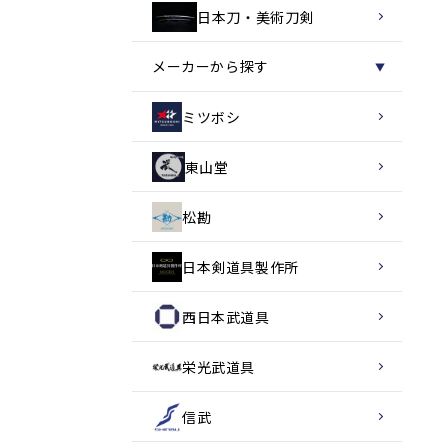
日本刀・美術刀剣
メーカーから探す
▼
ミツボシ
東山堂
松勘
日本剣道具製作所
西日本武道具
栄光武道具
信武