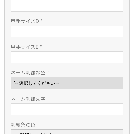
減
増
ら
や
す
す
甲手サイズD
*
甲手サイズE
*
ネーム刺繍希望
*
ネーム刺繍文字
刺繡糸の色