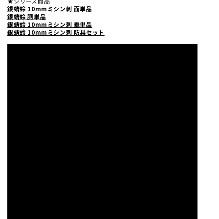
★シリーズ商品
銀蜻蛉 10mmミシン刺 面単品
銀蜻蛉 胴単品
銀蜻蛉 10mmミシン刺 垂単品
銀蜻蛉 10mmミシン刺 防具セット