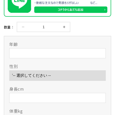
数量：
【栄
【栄
光
光
武
武
年齢
道
道
具】
具】
銀
銀
性別
蜻
蜻
蛉
蛉
甲
甲
手
手
身長cm
の
の
数
数
量
量
を
を
体重kg