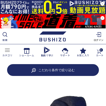
ツ
に
進
む
検索
ログイン
0
カテゴリ
ショールーム
動画で学ぶ
サポート
お気に入り
カート
商
こだわり条件で絞り込む
品
情
報
に
ス
キ
ッ
プ