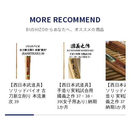
MORE RECOMMEND
BUSHIZOからあなたへ、オススメの商品
【西日本武道具】
【西日本武道具】
【西日本武
ソリッドバイオ 古
手造り実戦試合用
ソリッドバ
刀新立削り 本流兼
國義之作 37・38・
造り 実戦試
次 39
39(女子用あり) 納期
義之作 37・
1か月
納期1か月