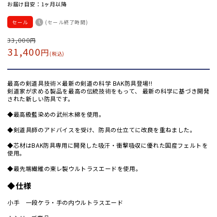
お届け目安：1ヶ月以降
セール
(セール終了時間)
通
33,000
セ
円
31,400
円
常
ー
(税込)
価
ル
格
価
最高の剣道具技術×最新の剣道の科学 BAK防具登場!!
格
剣道家が求める製品を最高の伝統技術をもって、 最新の科学に基づき開発
された新しい防具です。
◆最高級藍染めの武州木綿を使用。
◆剣道具師のアドバイスを受け、防具の仕立てに改良を重ねました。
◆芯材はBAK防具専用に開発した吸汗・衝撃吸収に優れた国産フェルトを
使用。
◆最先端繊維の東レ製ウルトラスエードを使用。
◆仕様
小手 一段ケラ・手の内ウルトラスエード