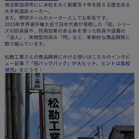
埼玉県加須市にに本社をおく創業百十年を超える歴史ある
大手剣道具メーカー。
また、野球ボールのメーカーとしても有名です。
2015年世界選手権大会で日本代表が使用した「冠」シリー
ズの防具袋や、防臭効果のある糸を使った防具や道着の
「活人」、実戦型防具の「閃」など、革新的な商品開発に
取り組んでいます。
松勘工業さんの商品開発にかける想いはこちらのインタビ
ュー記事
『「冠バックパック」が大ヒット、ヒントは高校
球児』
をどうぞ！