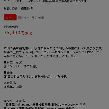
ポイント:
321
pt ＊ポイントは商品発送完了後の付与となります
お届け目安：1週間以降
セール
(セール終了時間)
通
38,000
セ
円
35,400
円
常
ー
(税込)
価
ル
格
価
布団の衝撃緩衝性は、芯材の厚みとその刺しの相性によって決まります。
格
厚手の上質フェルトを12mmと2mmのコンビネーションで刺すことで、
無痛にも近い、そして柔らかい布団に仕上げました。
■対応サイズ
面 64cm72cmまで対応。
■仕様
面:面金ジュラルミン、鎧刺/斜め刺、内輪MGU
※付属品
面乳革、面紐
★シリーズ商品
"超極厚" 鎧 YOROI 衝撃吸収防具 鎧刺12mm×2mm 甲手
鎧 YOROI 衝撃吸収防具 鎧刺12mm×2mm 垂単品