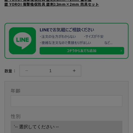
鎧 YOROI 衝撃吸収防具 鎧刺12mm×2mm 防具セット
数量：
【松
【松
勘
勘
工
工
年齢
業】
業】
鎧
鎧
YOROI
YOROI
性別
衝
衝
撃
撃
吸
吸