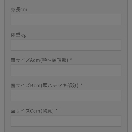
収
収
身長cm
防
防
具
具
鎧
鎧
刺
刺
体重kg
12mm×2mm
12mm×2mm
面
面
単
単
面サイズAcm(顎〜頭頂部)
*
品
品
の
の
数
数
量
量
面サイズBcm(頭ハチマキ部分)
*
を
を
減
増
ら
や
す
す
面サイズCcm(物見)
*