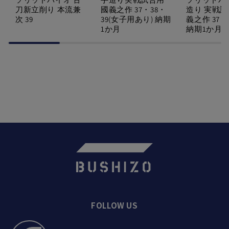
刀新立削り 本流兼
國義之作 37・38・
造り 実戦試
次 39
39(女子用あり) 納期
義之作 37・
1か月
納期1か月
FOLLOW US