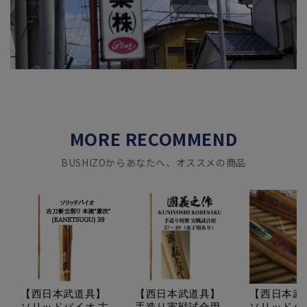
MORE RECOMMEND
BUSHIZOからあなたへ、オススメの商品
【西日本武道具】
【西日本武道具】
【西日本武
ソリッドバイオ 古
手造り実戦試合用
ソリッドバ