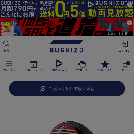
ツ
に
進
む
検索
ログイン
0
カテゴリ
ショールーム
動画で学ぶ
サポート
お気に入り
カート
商
こだわり条件で絞り込む
品
情
報
に
ス
キ
ッ
プ