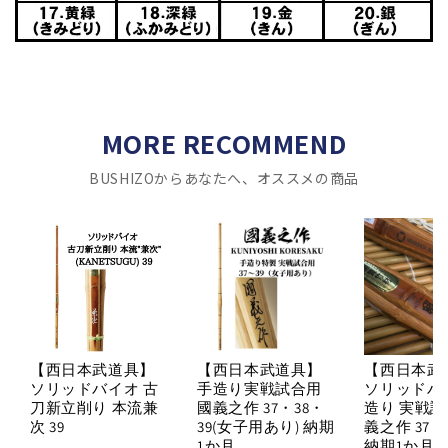
MORE RECOMMEND
BUSHIZOからあなたへ、オススメの商品
【西日本武道具】
【西日本武道具】
【西日本武
ソリッドバイオ 古
手造り実戦試合用
ソリッドバ
刀新立削り 本流兼
國義之作 37・38・
造り 実戦試
次 39
39(女子用あり) 納期
義之作 37・
1か月
納期1か月