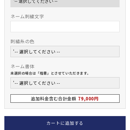
在
在
防
防
ネーム刺繍文字
具
具
垂
垂
単
単
品
品
刺繡糸の色
の
の
数
数
'-- 選択してください --
量
量
を
を
ネーム書体
減
増
未選択の場合は「楷書」とさせていただきます。
ら
や
'-- 選択してください --
す
す
追加料金含む合計金額
79,000円
カートに追加する