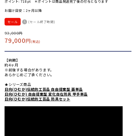
ポイント:
718
pt ＊ポイントは商品発送完了後の付与となります
お届け目安：2ヶ月以降
セール
(セール終了時間)
通
93,000
セ
円
79,000
円
常
ー
(税込)
価
ル
格
価
【納期】
格
約4ヶ月
※前後する場合があります。
あらかじめご了承ください。
★シリーズ商品
日向(ひむか)伝統的工芸品 自由提案型 面単品
日向(ひむか) 自由提案型 変化自在防具 甲手単品
日向(ひむか)伝統的工芸品 防具セット