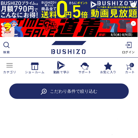
ツ
に
進
む
検索
ログイン
0
カテゴリ
ショールーム
動画で学ぶ
サポート
お気に入り
カート
商
こだわり条件で絞り込む
品
情
報
に
ス
キ
ッ
プ