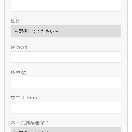
具
具
製
製
性別
作
作
所】
所】
日
日
向
向
身長cm
(ひ
(ひ
む
む
か)
か)
伝
伝
体重kg
統
統
的
的
工
工
ウエストcm
芸
芸
品
品
変
変
化
化
ネーム刺繍希望
*
自
自