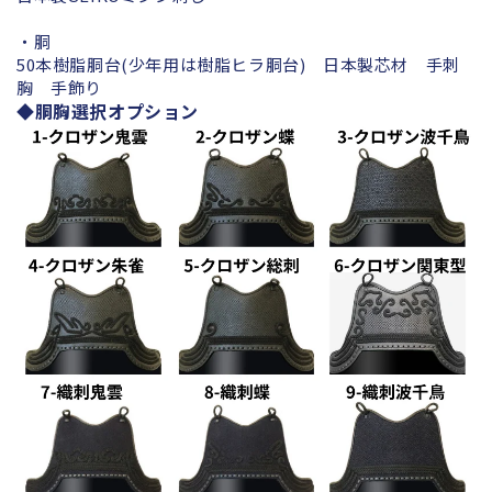
・胴
50本樹脂胴台(少年用は樹脂ヒラ胴台) 日本製芯材 手刺
胸 手飾り
◆胴胸選択オプション