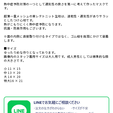
熱中症予防対策の一つとして通気性の良さを第一に考えて作ったマスクで
す。
超薄一重メッシュの東レテトニット生地は、速乾性・通気性がありサラッ
としたつけ心地です。
熱がこもりにくく熱中症予防になります。
抗菌・防臭作用もございます。
※面の内側に直接取り付けるタイプではなく、ゴム紐を両耳にかけて装着
します。
■サイズ
ゆったりめな作りとなっております。
画像内のスタッフ着用サイズは大人用です。成人男性としては標準的な顔
の大きさです。
小 11 × 15
中 13 × 20
大 14 × 20
特大16 × 21