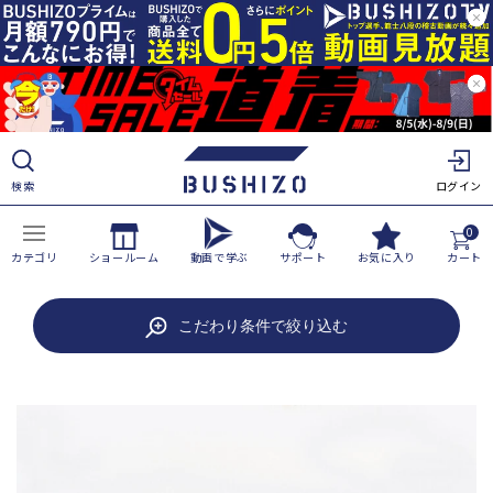
ツ
に
進
む
検索
ログイン
0
カテゴリ
ショールーム
動画で学ぶ
サポート
お気に入り
カート
商
こだわり条件で絞り込む
品
情
報
に
ス
キ
ッ
プ