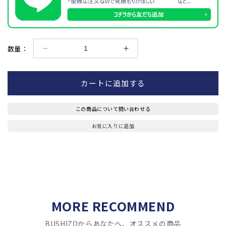
数量：
★
★
在
在
庫
庫
カートに追加する
処
処
分
分
この商品について問い合わせる
セ
セ
ー
ー
お気に入りに追加
ル
ル
【面
【面
マ
マ
ス
ス
ク】
ク】
面
面
MORE RECOMMEND
用
用
イ
イ
BUSHIZOからあなたへ、オススメの商品