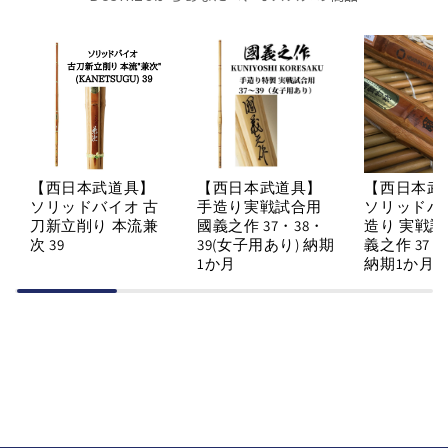
ン
ン
ナ
ナ
ー
ー
マ
マ
ス
ス
ク
ク
(特
(特
大
大
【西日本武道具】
【西日本武道具】
【西日本武
ソリッドバイオ 古
手造り実戦試合用
ソリッドバ
サ
サ
刀新立削り 本流兼
國義之作 37・38・
造り 実戦試
イ
イ
次 39
39(女子用あり) 納期
義之作 37・
ズ)
ズ)
1か月
納期1か月
抗
抗
菌
菌
薄
薄
一
一
重
重
メ
メ
ッ
ッ