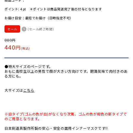
商品コード：
ポイント:
4
pt ＊ポイントは商品発送完了後の付与となります
お届け目安：最短でお届け（日時指定不可）
セール
(セール終了時間)
通
880
セ
円
440
円
常
ー
(税込)
価
ル
格
価
●特大サイズのページです。
格
おもに高校生以上の男性で顔が大きい方向けです。肥満気味で肉付きのあ
る方にも。
大サイズは
こちら
※旧タイプ(ゴムの色が白)がなくなり次第、ゴムの色が紺色の新タイプで
のご用意となります。
日本剣道具製作所製の安心・安全の面用インナーマスクです!!