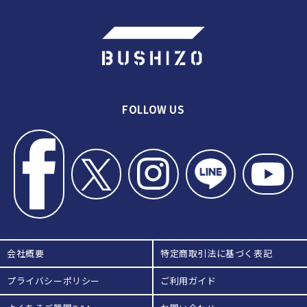
シ
シ
ュ
ュ
日
日
本
本
剣
剣
道
道
具
具
FOLLOW US
製
製
作
作
所
所
の
の
数
数
量
量
を
を
減
増
ら
や
会社概要
特定商取引法に基づく表記
す
す
プライバシーポリシー
ご利用ガイド