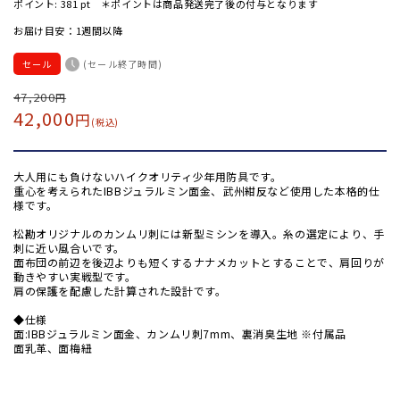
ポイント:
381
pt ＊ポイントは商品発送完了後の付与となります
お届け目安：1週間以降
セール
(セール終了時間)
通
47,200
セ
円
42,000
円
常
ー
(税込)
価
ル
格
価
大人用にも負けないハイクオリティ少年用防具です。
格
重心を考えられたIBBジュラルミン面金、武州紺反など使用した本格的仕
様です。
松勘オリジナルのカンムリ刺には新型ミシンを導入。糸の選定により、手
刺に近い風合いです。
面布団の前辺を後辺よりも短くするナナメカットとすることで、肩回りが
動きやすい実戦型です。
肩の保護を配慮した計算された設計です。
◆仕様
面:IBBジュラルミン面金、カンムリ刺7mm、裏消臭生地 ※付属品
面乳革、面梅紐