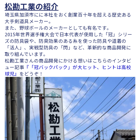
松勘工業の紹介
埼玉県加須市にに本社をおく創業百十年を超える歴史ある
大手剣道具メーカー。
また、野球ボールのメーカーとしても有名です。
2015年世界選手権大会で日本代表が使用した「冠」シリー
ズの防具袋や、防臭効果のある糸を使った防具や道着の
「活人」、実戦型防具の「閃」など、革新的な商品開発に
取り組んでいます。
松勘工業さんの商品開発にかける想いはこちらの
インタビ
ュー記事
『「冠バックパック」が大ヒット、ヒントは高校
球児』
をどうぞ！