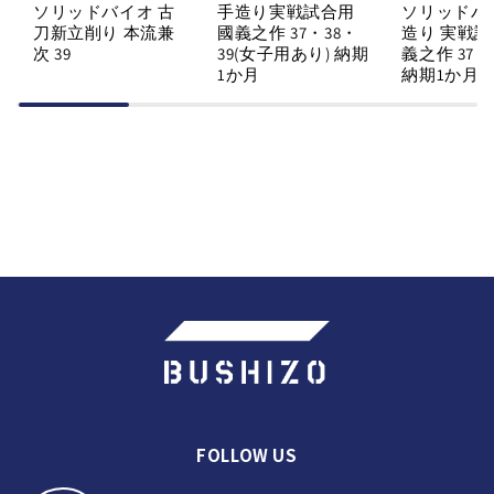
ソリッドバイオ 古
手造り実戦試合用
ソリッドバ
刀新立削り 本流兼
國義之作 37・38・
造り 実戦試
次 39
39(女子用あり) 納期
義之作 37・
1か月
納期1か月
FOLLOW US