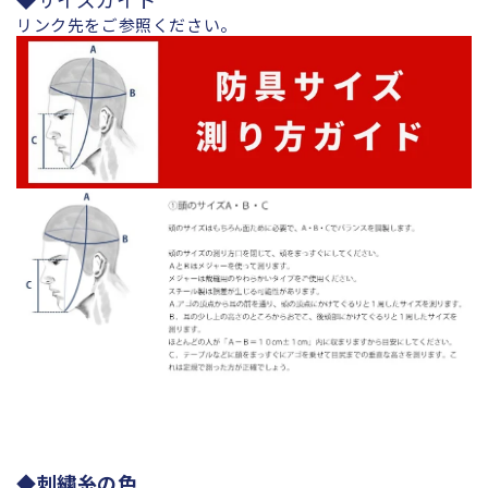
ム
ム
リンク先をご参照ください。
リ
リ
刺
刺
実
実
戦
戦
型
型
武
武
州
州
紺
紺
反
反
面
面
単
単
品
品
の
の
数
数
量
量
を
を
減
増
ら
や
◆刺繍糸の色