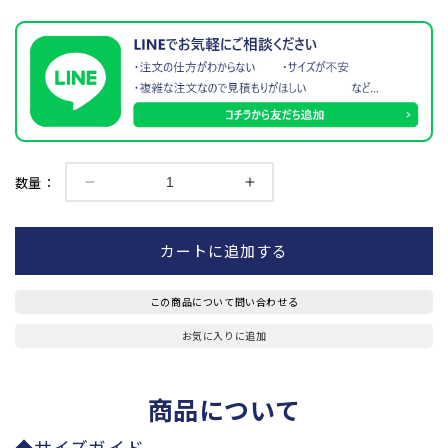
数量：
【松
【松
勘
勘
工
工
カートに追加する
業】
業】
少
少
この商品について問い合わせる
年
年
用
用
お気に入りに追加
冠
冠
7mm
7mm
商品について
カ
カ
ン
ン
◆サイズガイド