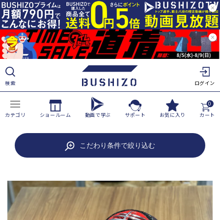
ツ
に
進
む
検索
ログイン
0
カテゴリ
ショールーム
動画で学ぶ
サポート
お気に入り
カート
商
こだわり条件で絞り込む
品
情
報
に
ス
キ
ッ
プ