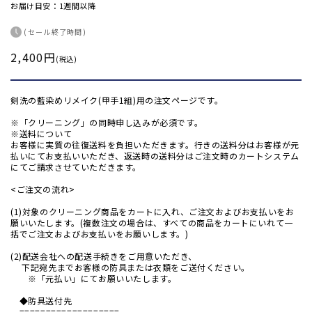
お届け目安：1週間以降
(セール終了時間)
2,400円
通
(税込)
常
価
剣洗の藍染めリメイク(甲手1組)用の注文ページです。
格
※「クリーニング」の同時申し込みが必須です。
※送料について
お客様に実質の往復送料を負担いただきます。行きの送料分はお客様が元
払いにてお支払いいただき、返送時の送料分はご注文時のカートシステム
にてご請求させていただきます。
<ご注文の流れ>
(1)対象のクリーニング商品をカートに入れ、ご注文およびお支払いをお
願いいたします。(複数注文の場合は、すべての商品をカートにいれて一
括でご注文およびお支払いをお願いします。)
(2)配送会社への配送手続きをご用意いただき、
下記宛先までお客様の防具または衣類をご送付ください。
※「元払い」にてお願いいたします。
◆防具送付先
===================