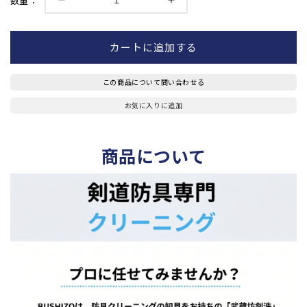
数量：
【剣
【剣
洗】
洗】
藍
藍
カートに追加する
染
染
リ
リ
この商品について問い合わせる
メ
メ
イ
イ
お気に入りに追加
ク
ク
(甲
(甲
商品について
手
手
1
1
組)
組)
の
の
数
数
量
量
を
を
減
増
ら
や
す
す