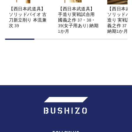
【西日本武道具】
【西日本武道具】
【西日本武
ソリッドバイオ 古
手造り実戦試合用
ソリッドバ
刀新立削り 本流兼
國義之作 37・38・
造り 実戦試
次 39
39(女子用あり) 納期
義之作 37・
1か月
納期1か月