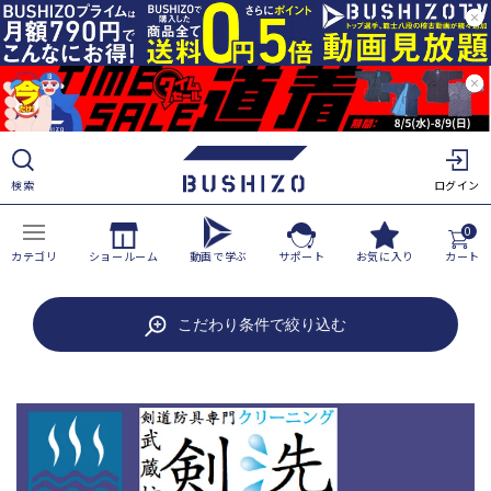
ツ
に
進
む
検索
ログイン
0
カテゴリ
ショールーム
動画で学ぶ
サポート
お気に入り
カート
商
こだわり条件で絞り込む
品
情
報
に
ス
キ
ッ
プ