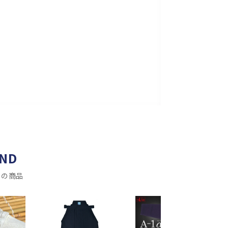
ND
メの商品