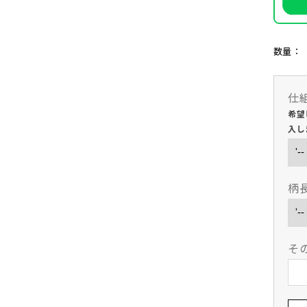
数量：
仕
希望
入し
柄
そ