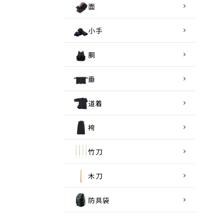
面
小手
胴
垂
道着
袴
竹刀
木刀
防具袋