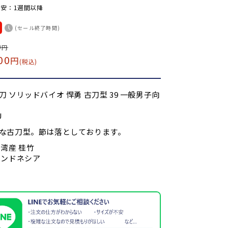
安：1週間以降
(セール終了時間)
0
円
00
円
(税込)
刀 ソリッドバイオ 悍勇 古刀型 39 一般男子向
U
な古刀型。節は落としております。
台湾産 桂竹
インドネシア