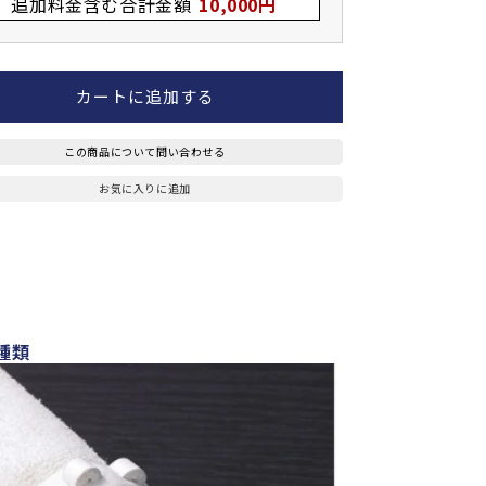
追加料金含む合計金額
10,000円
ド
ド
バ
バ
イ
イ
カートに追加する
オ
オ
古
古
刀
刀
この商品について問い合わせる
&quot;
&quot;
お気に入りに追加
悍
悍
勇
勇
&quot;
&quot;
(KANYU)
(KANYU)
39
39
2
2
本
本
種類
セ
セ
ッ
ッ
ト
ト
の
の
数
数