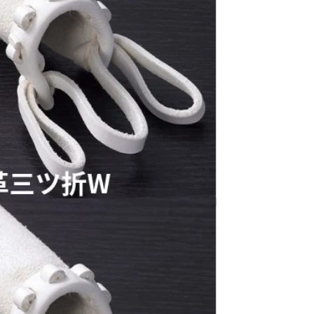
量
量
を
を
減
増
ら
や
す
す