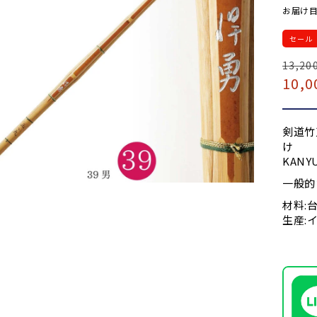
お届け目
セール
通
13,20
セ
10,0
常
ー
価
ル
格
価
剣道竹
格
け
KANY
一般的
材料:
生産: