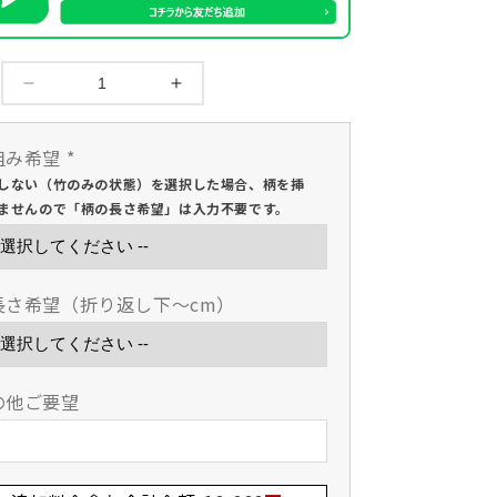
10000
10000
円
円
均
均
組み希望
*
一
一
しない（竹のみの状態）を選択した場合、柄を挿
セ
セ
ませんので「柄の長さ希望」は入力不要です。
ー
ー
ル
ル
【西
【西
長さ希望（折り返し下～cm）
日
日
本
本
武
武
道
道
の他ご要望
具】
具】
ソ
ソ
リ
リ
ッ
ッ