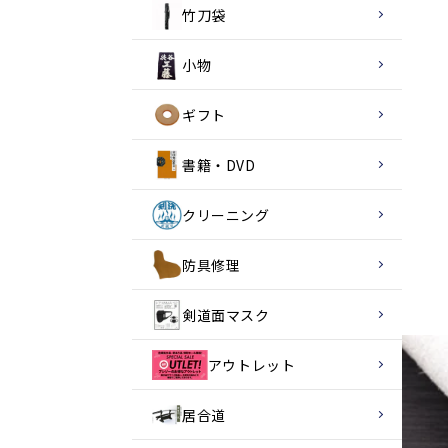
竹刀袋
小物
ギフト
書籍・DVD
クリーニング
防具修理
剣道面マスク
アウトレット
居合道