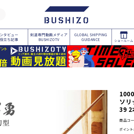
ンタビュー
剣道専門動画メディア
GLOBAL SHIPPING
役立ち記事
BUSHIZOTV
GUIDANCE
ショールーム
商
品
情
報
に
10
ス
ソリッ
キ
ッ
39 
プ
商品コ
ポイント