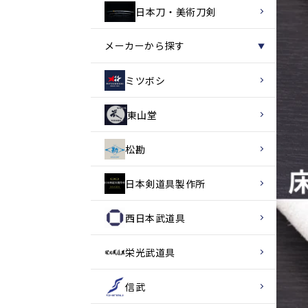
日本刀・美術刀剣
メーカーから探す
▼
ミツボシ
東山堂
松勘
日本剣道具製作所
西日本武道具
栄光武道具
信武