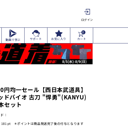
ログイン
0
カート
サポート
お気に入り
動画で学ぶ
000円均一セール【西日本武道具】
ドバイオ 古刀 "悍勇"(KANYU)
2本セット
ード：
:
181
pt ＊ポイントは商品発送完了後の付与となります