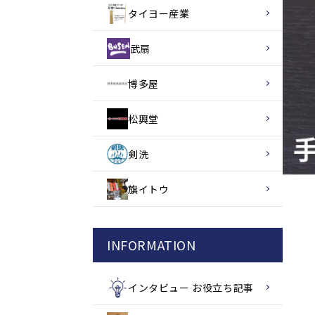
タイヨー産業
武扇
博多屋
松興堂
剣洗
旗イトウ
INFORMATION
インタビュー お役立ち記事