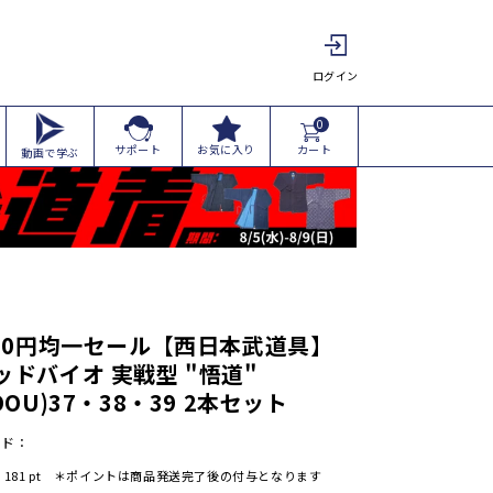
ログイン
0
カート
サポート
お気に入り
動画で学ぶ
000円均一セール【西日本武道具】
ッドバイオ 実戦型 "悟道"
DOU)37・38・39 2本セット
ード：
:
181
pt ＊ポイントは商品発送完了後の付与となります