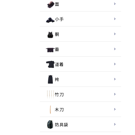
面
小手
胴
垂
道着
袴
竹刀
木刀
防具袋