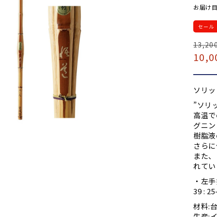
お届け目
セール
通
13,20
セ
10,0
常
ー
価
ル
格
価
ソリッ
格
”ソリ
高温で
グニン
樹脂液
さらに
また、
れてい
・左手
39 : 2
材料:
生産: