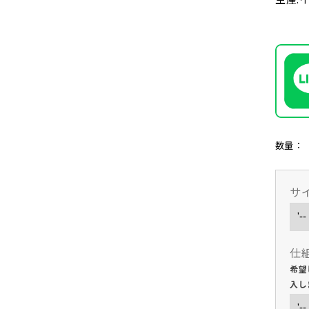
数量：
サ
仕
希望
入し