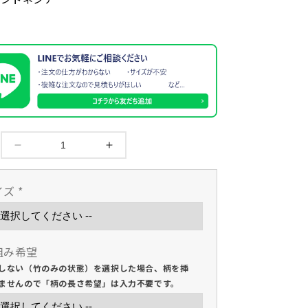
10000
10000
円
円
均
均
イズ
*
一
一
セ
セ
ー
ー
ル
ル
組み希望
【西
【西
しない（竹のみの状態）を選択した場合、柄を挿
日
日
ませんので「柄の長さ希望」は入力不要です。
本
本