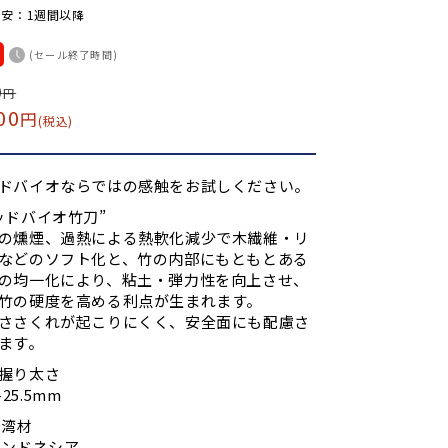
安：1週間以降
(セール終了時間)
0
円
00
円
(税込)
ドバイオならではの感触をお試しください。
ッドバイオ竹刀”
の燻煙、過熱による熱軟化減少で木繊維・リ
などのソフト化と、竹の内部にもともとある
の均一化により、粘土・弾力性を向上させ、
竹の硬度を高める利点が生まれます。
ささくれが起こりにくく、安全面にも配慮さ
ます。
握り太さ
5-25.5mm
台湾材
インドネシア