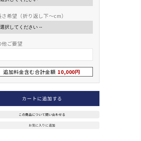
武
武
道
道
長さ希望（折り返し下～cm）
具】
具】
ソ
ソ
リ
リ
ッ
ッ
の他ご要望
ド
ド
バ
バ
イ
イ
追加料金含む合計金額
10,000円
オ
オ
実
実
戦
戦
型
型
カートに追加する
&quot;
&quot;
悟
悟
この商品について問い合わせる
道
道
&quot;
&quot;
お気に入りに追加
(GODOU)37・
(GODOU)37・
38・
38・