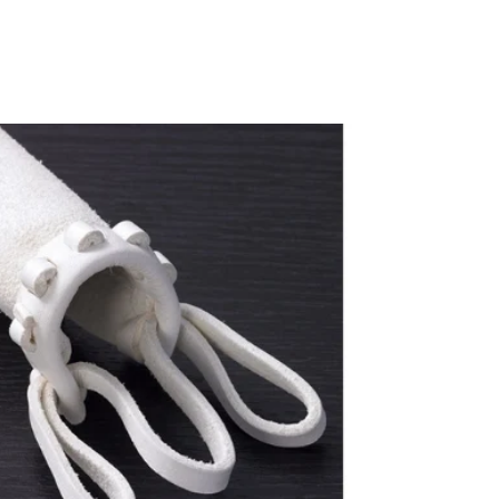
39
39
2
2
本
本
セ
セ
ッ
ッ
ト
ト
の
の
数
数
量
量
を
を
減
増
ら
や
す
す