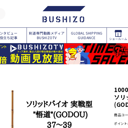
ンタビュー
剣道専門動画メディア
GLOBAL SHIPPING
役立ち記事
BUSHIZOTV
GUIDANCE
ショールーム
商
品
情
報
に
10
ス
ソリ
キ
ッ
(GO
プ
商品コ
ポイント