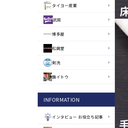
タイヨー産業
武扇
博多屋
松興堂
剣洗
旗イトウ
INFORMATION
インタビュー お役立ち記事