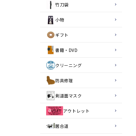
竹刀袋
小物
ギフト
書籍・DVD
クリーニング
防具修理
剣道面マスク
アウトレット
居合道