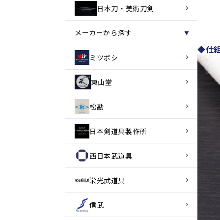
日本刀・美術刀剣
メーカーから探す
▼
◆仕
ミツボシ
東山堂
松勘
日本剣道具製作所
西日本武道具
栄光武道具
信武