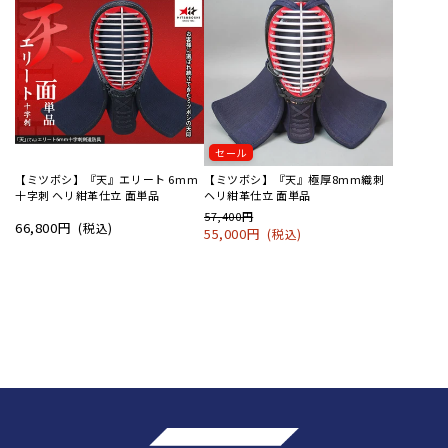
セール
【ミツボシ】『天』エリート 6mm
【ミツボシ】『天』極厚8mm織刺
十字刺 ヘリ紺革仕立 面単品
ヘリ紺革仕立 面単品
57,400円
66,800円
(税込)
55,000円
(税込)