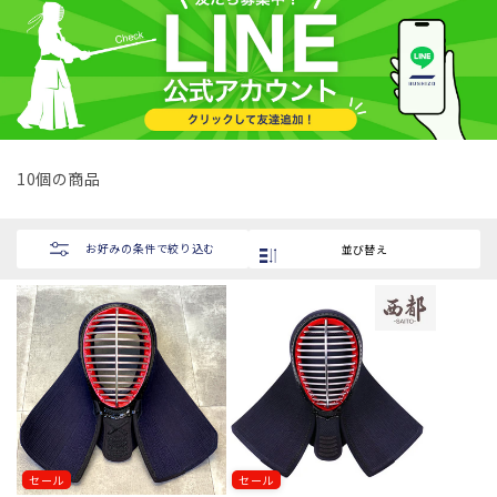
シ
ョ
ン
:
10個の商品
お好みの条件で絞り込む
並び替え
セール
セール