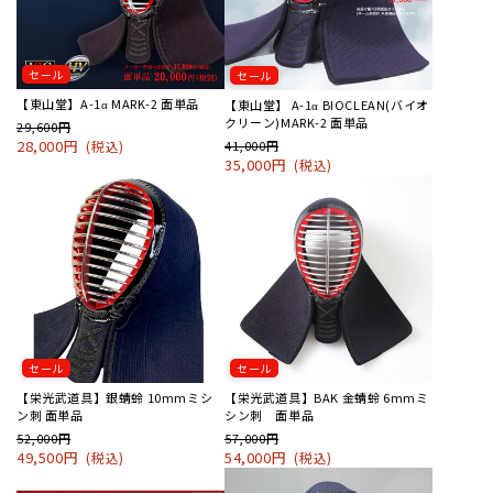
セール
セール
【東山堂】A-1α MARK-2 面単品
【東山堂】 A-1α BIOCLEAN(バイオ
クリーン)MARK-2 面単品
29,600円
28,000円
41,000円
(税込)
35,000円
(税込)
セール
セール
【栄光武道具】銀蜻蛉 10mmミシ
【栄光武道具】BAK 金蜻蛉 6mmミ
ン刺 面単品
シン刺 面単品
52,000円
57,000円
49,500円
54,000円
(税込)
(税込)