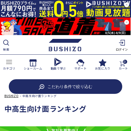
ツ
に
進
む
検索
ログイン
0
カテゴリ
ショールーム
動画で学ぶ
サポート
お気に入り
カート
こだわり条件で絞り込む
BUSHIZO
›
中高生向け面ランキング
コ
中高生向け面ランキング
レ
ク