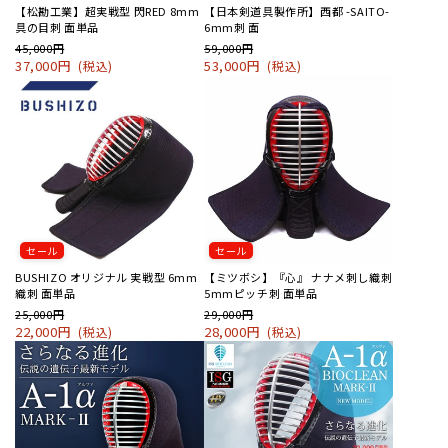
【松勘工業】超実戦型 閃RED 8mm
【日本剣道具製作所】西都 -SAITO-
具の目刺 面単品
6mm刺 面
45,000円
59,000円
37,000円
53,000円
(税込)
(税込)
セール
セール
BUSHIZO オリジナル 実戦型 6mm
【ミツボシ】『心』 ナナメ刺し織刺
織刺 面単品
5mmピッチ刺 面単品
25,000円
29,000円
22,000円
28,000円
(税込)
(税込)