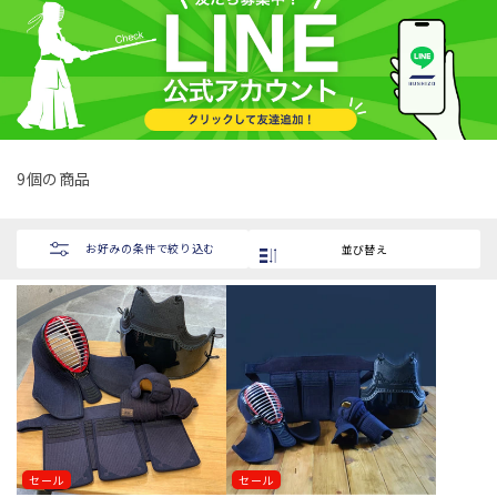
シ
ョ
ン
:
9個の商品
お好みの条件で絞り込む
並び替え
セール
セール