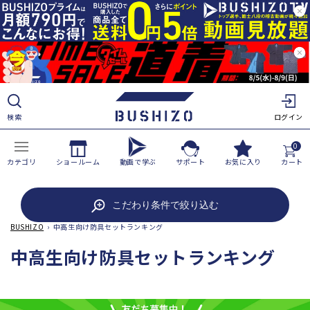
ツ
に
進
む
検索
ログイン
0
カテゴリ
ショールーム
動画で学ぶ
サポート
お気に入り
カート
こだわり条件で絞り込む
BUSHIZO
›
中高生向け防具セットランキング
コ
中高生向け防具セットランキング
レ
ク