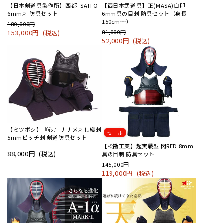
【日本剣道具製作所】西都 -SAITO-
【西日本武道具】正(MASA)白印
6mm刺 防具セット
6mm具の目刺 防具セット（身長
150cm～）
180,000円
153,000円
81,000円
(税込)
52,000円
(税込)
【ミツボシ】『心』 ナナメ刺し織刺
セール
5mmピッチ刺 剣道防具セット
【松勘工業】超実戦型 閃RED 8mm
88,000円
(税込)
具の目刺 防具セット
145,000円
119,000円
(税込)