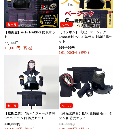
セール
セール
【東山堂】A-1α MARK-2 防具セッ
【ミツボシ】『天』 ベーシック
ト
6mm織刺 ヘリ紺革仕立 剣道防具セ
ット
77,000円
73,000円
178,400円
(税込)
161,000円
(税込)
セール
セール
【松勘工業】"活人" ジャージ防具
【栄光武道具】BAK 金蜻蛉 6mmミ
5mm ミシン刺 防具セット
シン刺 防具セット
118,000円
188,000円
112,000円
170,000円
(税込)
(税込)