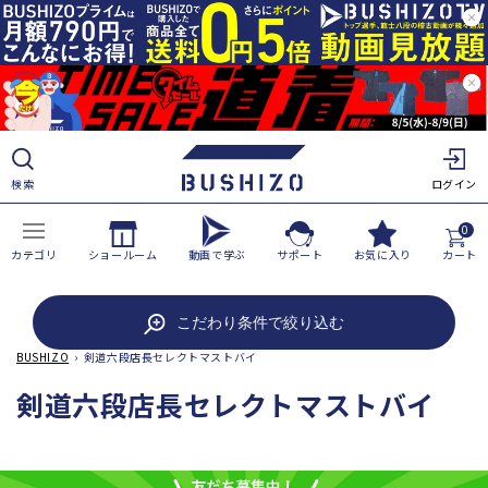
ツ
に
進
む
検索
ログイン
0
カテゴリ
ショールーム
動画で学ぶ
サポート
お気に入り
カート
こだわり条件で絞り込む
BUSHIZO
›
剣道六段店長セレクトマストバイ
コ
剣道六段店長セレクトマストバイ
レ
ク