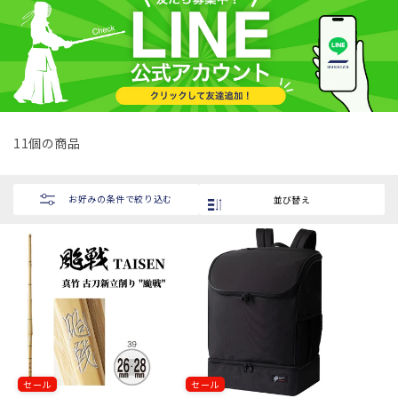
シ
ョ
ン
:
11個の商品
お好みの条件で絞り込む
並び替え
セール
セール