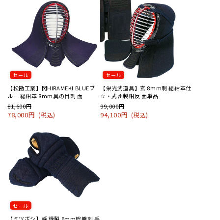
セール
セール
【松勘工業】閃HIRAMEKI BLUEブ
【栄光武道具】玄 8mm刺 総紺革仕
ルー 総紺革 8mm具の目刺 面
立・武州製紺反 面単品
81,600円
99,000円
78,000円
94,100円
(税込)
(税込)
セール
【ミツボシ】峰 謹製 6mm総織刺 手