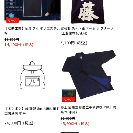
セール
【松勘工業】冠ミライ ポリエステル
富張製 名札・垂ネーム クラリーノ
袴
(正藍染紺反使用)
16,800円
5,400円
(税込)
14,400円
(税込)
セール
極上 武州正藍染二重剣道衣『禅』義
【ミツボシ】峰 謹製 8mm総紺革 F
峰作(小刺)
型普通刺 甲手
51,000円
76,000円
(税込)
45,900円
(税込)