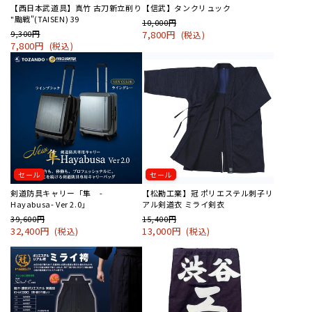
【西日本武道具】真竹 古刀新立削り
【信武】タンクリュック
"颱戦"(TAISEN) 39
10,000円
9,300円
7,800円
(税込)
7,800円
(税込)
セール
セール
剣道防具キャリー「隼 -
【松勘工業】冠 ポリエステル刺子リ
Hayabusa- Ver 2.0」
アル剣道衣 ミライ剣衣
39,600円
15,400円
32,400円
13,000円
(税込)
(税込)