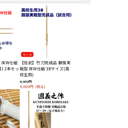
セール
 床W仕組
【信武】竹刀完成品 胴張実
) 2本セッ
戦型 床W仕組 38サイズ(高
校生用)
4,400円
4,000円
(税込)