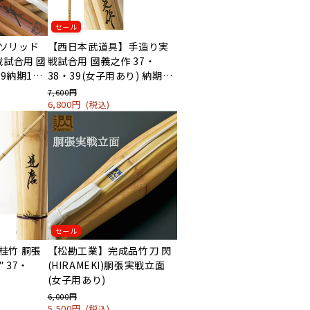
セール
ソリッド
【西日本武道具】手造り実
戦試合用 國
戦試合用 國義之作 37・
39納期1か
38・39(女子用あり) 納期1
か月
7,600円
6,800円
(税込)
セール
桂竹 胴張
【松勘工業】完成品竹刀 閃
 37・
(HIRAMEKI)胴張実戦立面
(女子用あり)
6,000円
5,500円
(税込)