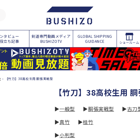
ンタビュー
剣道専門動画メディア
GLOBAL SHIPPING
役立ち記事
BUSHIZOTV
GUIDANCE
ショールーム
O
›
【竹刀】38高校生用 胴張実戦型
コ
【竹刀】38高校生用 
レ
▶
一般型
▶
胴張実戦型
▶
古刀
ク
シ
▶
真竹
▶
桂竹
ョ
▶
小判型