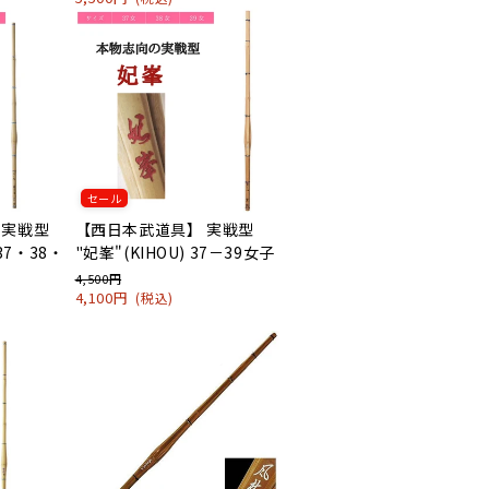
セール
 実戦型
【西日本武道具】 実戦型
 37・38・
"妃峯"(KIHOU) 37－39女子
4,500円
4,100円
(税込)