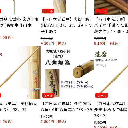
セール
セール
成品 実戦型 床W仕組
【西日本武道具】実戦 "颯"
【西日本武道具】
ズ(高校生用) 1本
(HAYATE)37、38、39 ※女
バイオ 手造り 実
子用あり
義之作 37・38・
0円
月～
(税込)
4,800円
9,000円
4,200円
8,100円
(税込)
(税込)
セール
セール
本武道具】実戦柄太
【西日本武道具】桂竹 実戦
【西日本武道具】
"37、38、39
八角小判"八角無為"38・39
先細 柄極太 "達磨"
38・39
6,400円
0円
5,800円
(税込)
(税込)
5,800円
5,200円
(税込)