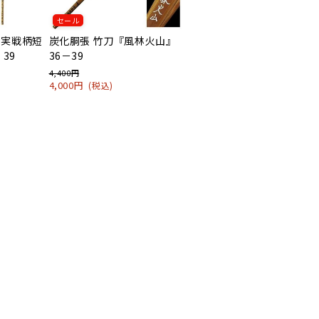
セール
 実戦柄短
炭化胴張 竹刀『風林火山』
‐39
36－39
4,400円
4,000円
(税込)