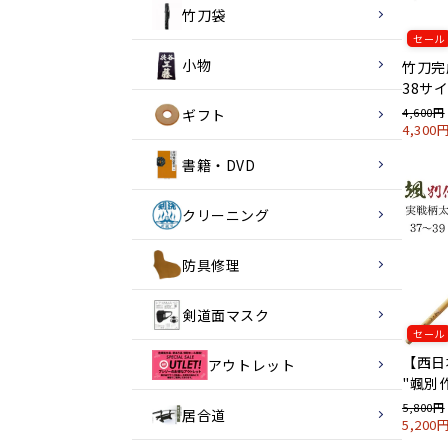
竹刀袋
セール
小物
竹刀完
38サイ
4,600円
ギフト
4,30
書籍・DVD
クリーニング
防具修理
剣道面マスク
セール
【西日
アウトレット
"颯別作
5,800円
居合道
5,20