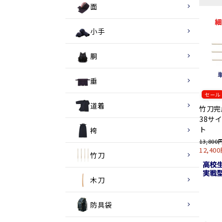
面
小手
胴
垂
セール
道着
竹刀完
38サ
ト
袴
13,800
12,40
竹刀
木刀
防具袋