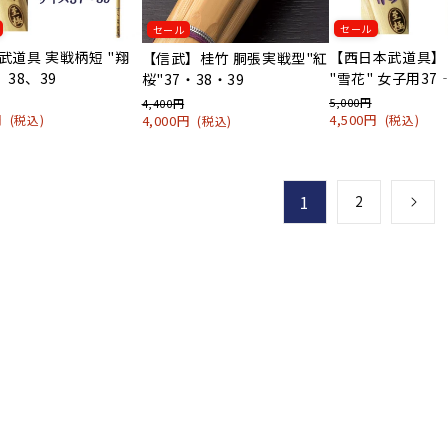
セール
セール
武道具 実戦柄短 "翔
【西日本武道具】
【信武】桂竹 胴張実戦型"紅
、38、39
"雪花" 女子用37
桜"37・38・39
5,000円
4,400円
0円
4,500円
4,000円
(税込)
(税込)
(税込)
1
2