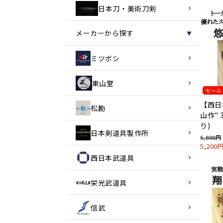
日本刀・美術刀剣
メーカーから探す
▼
ミツボシ
東山堂
セール
【西日
松勘
山作" 
り)
日本剣道具製作所
5,800円
5,20
西日本武道具
栄光武道具
信武