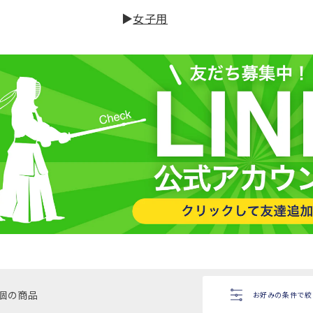
ン
▶
女子用
:
9個の商品
お好みの条件で
絞