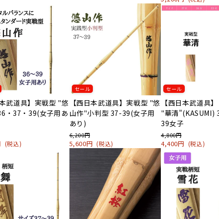
セール
セール
本武道具】実戦型 "悠
【西日本武道具】実戦型 "悠
【西日本武道具】
36・37・39(女子用あ
山作"小判型 37-39(女子用
"華清"(KASUMI)
あり)
39女子
6,200円
4,800円
0円
5,600円
4,400円
(税込)
(税込)
(税込)