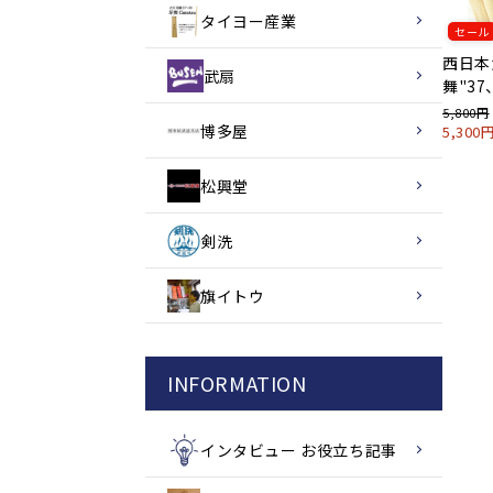
タイヨー産業
セール
西日本
武扇
舞"37
5,800円
博多屋
5,30
松興堂
剣洗
旗イトウ
INFORMATION
インタビュー お役立ち記事