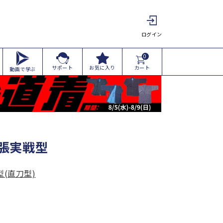
ログイン
0
カート
サポート
お気に入り
動画で学ぶ
胴張実戦型
型(直刀型)