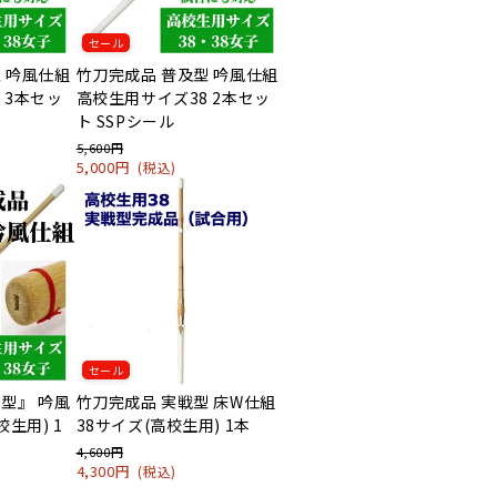
セール
 吟風仕組
竹刀完成品 普及型 吟風仕組
 3本セッ
高校生用サイズ38 2本セッ
ト SSPシール
5,600円
5,000円
(税込)
セール
型』 吟風
竹刀完成品 実戦型 床W仕組
校生用) 1
38サイズ(高校生用) 1本
4,600円
4,300円
(税込)