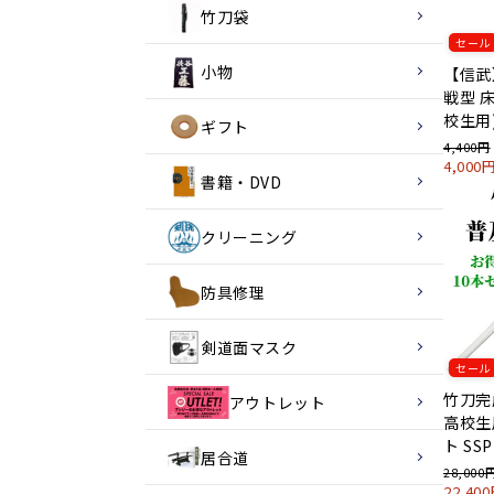
竹刀袋
セール
小物
【信武
戦型 
校生用
ギフト
4,400円
4,00
書籍・DVD
クリーニング
防具修理
剣道面マスク
セール
竹刀完
アウトレット
高校生
ト SS
居合道
28,000
22,40