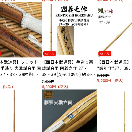
セール
セール
本武道具】ソリッド
【西日本武道具】手造り実
【西日本武道具】
 手造り 実戦試合用 國
戦試合用 國義之作 37・
"颯別作"37、38、
37・38・39納期1か
38・39(女子用あり) 納期1
5,800円
か月
5,200円
(税込)
7,600円
0円
6,800円
(税込)
(税込)