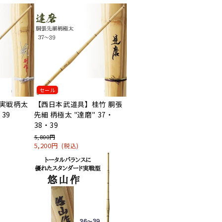
セール
実戦柄太
【西日本武道具】桂竹 胴張
39
先細 柄極太 "達磨" 37・
38・39
5,800円
5,200円
(税込)