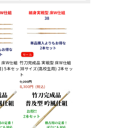
セール
 床W仕組
竹刀完成品 実戦型 床W仕組
) 5本セッ
38サイズ(高校生用) 2本セッ
ト
9,200円
8,300円
(税込)