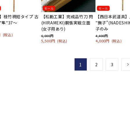
セール
セール
】桂竹柄短タイプ 古
【松勘工業】完成品竹刀 閃
【西日本武道具】
"隼"37〜
(HIRAMEKI)胴張実戦立面
"撫子"(NADESHI
(女子用あり)
子のみ
0円
(税込)
6,000円
4,400円
5,500円
4,000円
(税込)
(税込)
1
2
3