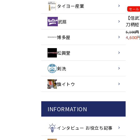
タイヨー産業
セール
【信武
武扇
刀柄短
5,100円
博多屋
4,60
松興堂
剣洗
旗イトウ
INFORMATION
インタビュー お役立ち記事