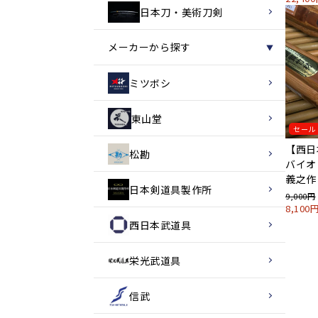
日本刀・美術刀剣
メーカーから探す
▼
ミツボシ
東山堂
セール
【西日
松勘
バイオ
義之作 
日本剣道具製作所
月～
9,000円
8,10
西日本武道具
栄光武道具
信武