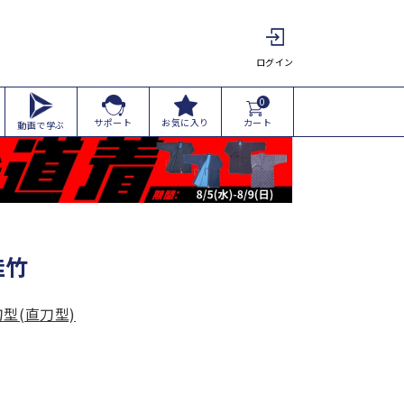
ログイン
0
カート
サポート
お気に入り
動画で学ぶ
桂竹
型(直刀型)