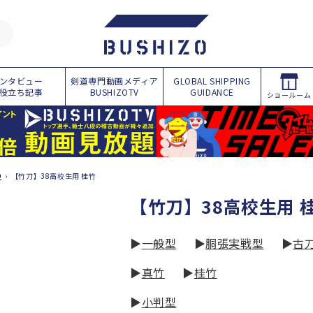
ンタビュー
剣道専門動画メディア
GLOBAL SHIPPING
役立ち記事
BUSHIZOTV
GUIDANCE
ショールーム
O
›
【竹刀】38高校生用 桂竹
コ
【竹刀】38高校生用 
レ
▶
一般型
▶
胴張実戦型
▶
古刀
ク
シ
▶
真竹
▶
桂竹
ョ
▶
小判型