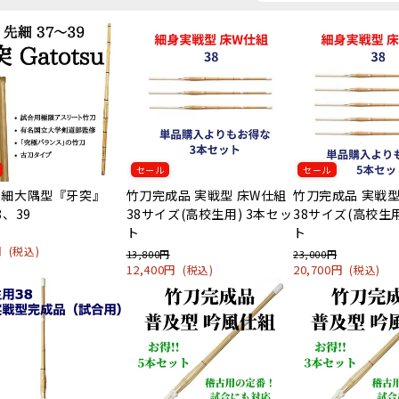
セール
セール
先細大隅型『牙突』
竹刀完成品 実戦型 床W仕組
竹刀完成品 実戦型
8、39
38サイズ(高校生用) 3本セッ
38サイズ(高校生用
ト
ト
0円
(税込)
13,800円
23,000円
12,400円
20,700円
(税込)
(税込)