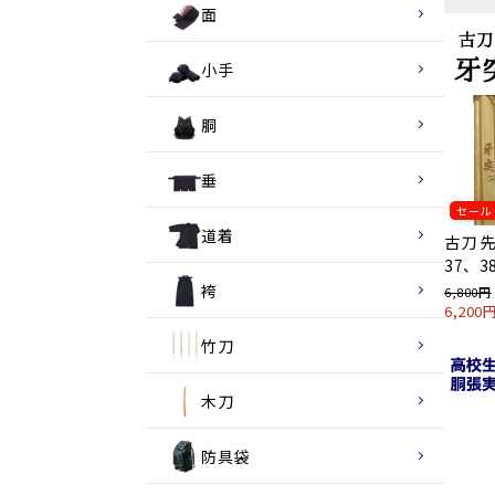
面
小手
胴
垂
セール
道着
古刀 
37、3
袴
6,800円
6,20
竹刀
木刀
防具袋