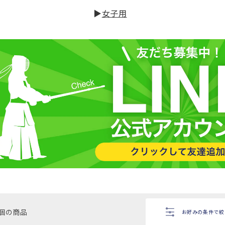
ン
▶
女子用
:
8個の商品
お好みの条件で
絞