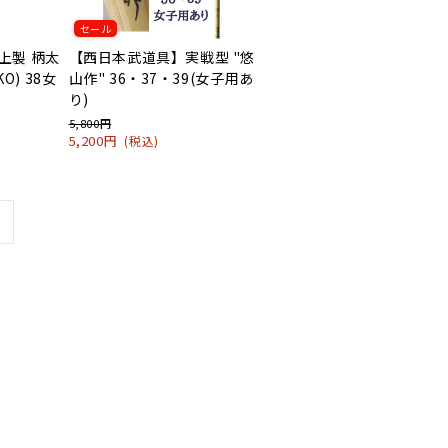
セール
上製 柄太
【西日本武道具】実戦型 "悠
KO) 38女
山作" 36・37・39(女子用あ
り)
5,800円
5,200円
(税込)