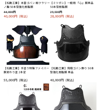
【松勘工業】本雲ゴバン 紺クラリー
【ミツボシ】一般用 『心』胴単品
ノ胸 50本型強化樹脂胴
50本型樹脂胴
44,000円
29,500円
40,000円
28,000円
(税込)
(税込)
【松勘工業】手塗り特製ファイバー
【松勘工業】飛翔ゴバン飾り 50本
胴変わり塗 2本足
型強化樹脂胴 単品
55,000円
40,000円
(税込)
(税込)