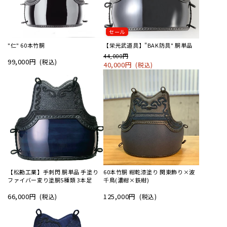
セール
"仁" 60本竹胴
【栄光武道具】"BAK防具" 胴単品
44,000円
99,000円
(税込)
40,000円
(税込)
【松勘工業】手刺閃 胴単品 手塗り
60本竹胴 紺乾漆塗り 関東飾り×波
ファイバー変り塗胴5種類 3本足
千鳥(濃紺×鉄紺)
66,000円
125,000円
(税込)
(税込)