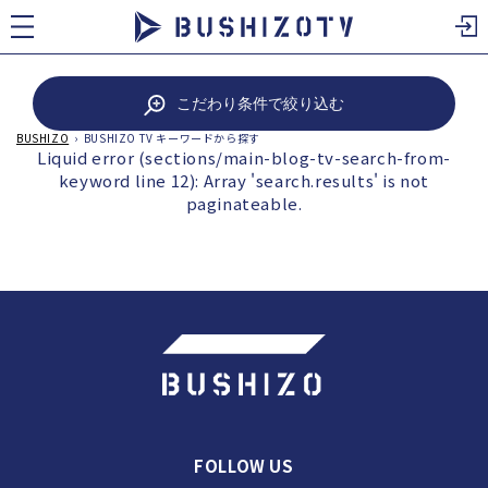
ツ
に
進
む
こだわり条件で絞り込む
BUSHIZO
›
BUSHIZO TV キーワードから探す
Liquid error (sections/main-blog-tv-search-from-
keyword line 12): Array 'search.results' is not
paginateable.
FOLLOW US