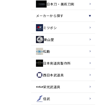
日本刀・美術刀剣
メーカーから探す
▼
ミツボシ
東山堂
松勘
日本剣道具製作所
西日本武道具
栄光武道具
信武