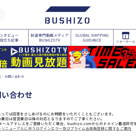
ンタビュー
剣道専門動画メディア
GLOBAL SHIPPING
役立ち記事
BUSHIZOTV
GUIDANCE
ショールーム
O
›
お問い合わせ
問い合わせ
よっては回答をさしあげるのにお時間をいただくこともございます。
休業日は翌営業日以降の対応となりますのでご了承ください。
メールアドレスをご登録いただく場合、bushizo.comからのドメイン着信許
トリニューアルに伴うログインエラー及びプライム会員再登録に関するご案内