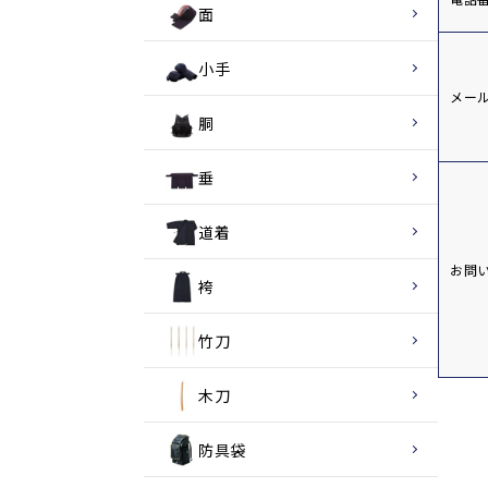
面
小手
メー
胴
垂
道着
お問
袴
竹刀
木刀
防具袋