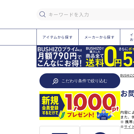
ツ
に
進
キーワードを入力
む
イ
アイテムから探す
メーカーから探す
お
BUSHIZ
こだわり条件で絞り込む
お
内容に
また、
※ 携帯
※
サイ