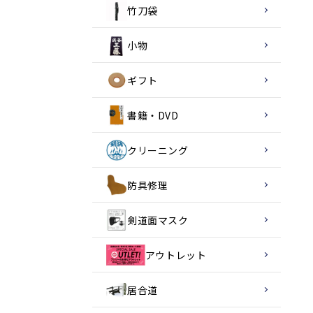
竹刀袋
小物
ギフト
書籍・DVD
クリーニング
防具修理
剣道面マスク
アウトレット
居合道