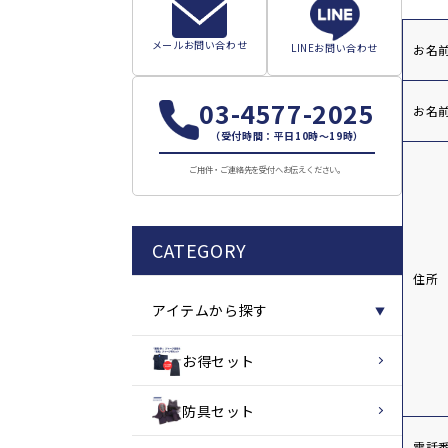
お
メールお問い合わせ
LINEお問い合わせ
お名
問
い
03-4577-2025
お名前
合
（受付時間：平日10時～19時）
わ
ご用件・ご連絡先を受付へお伝えください。
せ
フ
CATEGORY
ォ
住所
ー
アイテムから探す
▼
ム
お得セット
防具セット
電話