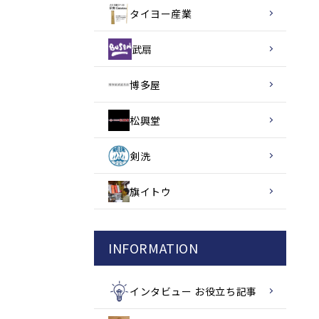
タイヨー産業
武扇
博多屋
松興堂
剣洗
旗イトウ
INFORMATION
インタビュー お役立ち記事