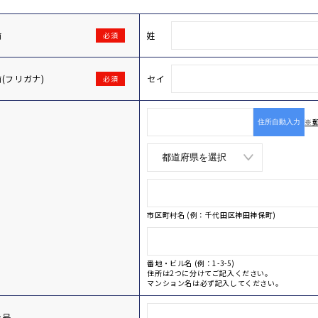
前
姓
必須
(フリガナ)
セイ
必須
※
住所自動入力
市区町村名 (例：千代田区神田神保町)
番地・ビル名 (例：1-3-5)
住所は2つに分けてご記入ください。
マンション名は必ず記入してください。
番号