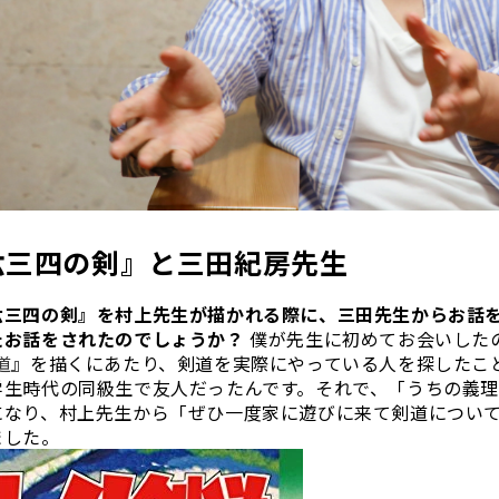
六三四の剣』と三田紀房先生
六三四の剣』を村上先生が描かれる際に、三田先生からお話
たお話をされたのでしょうか？
僕が先生に初めてお会いした
道
』を描くにあたり、剣道を実際にやっている人を探したこ
学生時代の同級生で友人だったんです。それで、「うちの義
になり、村上先生から「ぜひ一度家に遊びに来て剣道につい
ました。