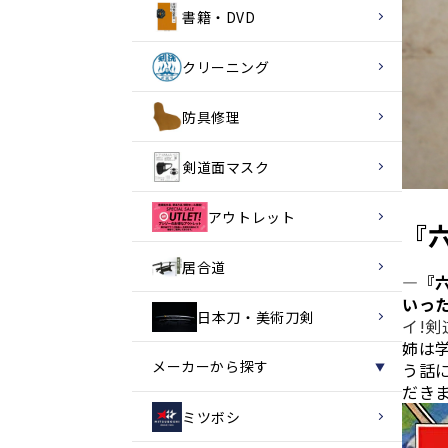
書籍・DVD
クリーニング
防具修理
剣道面マスク
アウトレット
『
居合道
―『
いっ
日本刀・美術刀剣
イ!剣
姉は
メーカーから探す
う話
▼
だき
ミツボシ