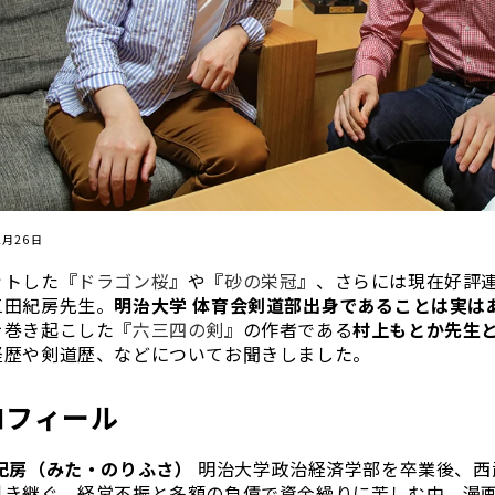
2月26日
ットした『
ドラゴン桜
』や『
砂の栄冠
』、さらには現在好評
三田紀房先生。
明治大学 体育会剣道部出身であることは実は
を巻き起こした『
六三四の剣
』の作者である
村上もとか先生
経歴や剣道歴、などについてお聞きしました。
ロフィール
 紀房（みた・のりふさ）
明治大学政治経済学部を卒業後、西
引き継ぐ。経営不振と多額の負債で資金繰りに苦しむ中、漫