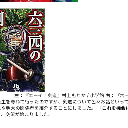
左：『
エーイ！剣道
』村上もとか / 小学館 右：『
六
先生を尋ねて行ったのですが、剣道について色々お話といっ
生や明大の関係者を紹介することにしました。 「
これを機会
き、交流が始まりました。