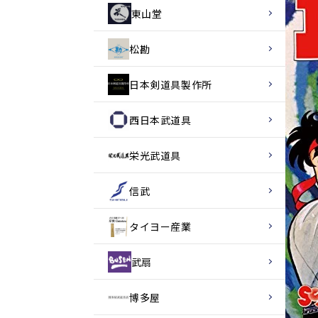
東山堂
松勘
日本剣道具製作所
西日本武道具
栄光武道具
信武
タイヨー産業
武扇
博多屋