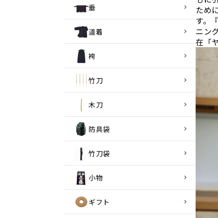
垂
ため
す。
ニン
道着
在「
袴
竹刀
木刀
防具袋
竹刀袋
小物
ギフト