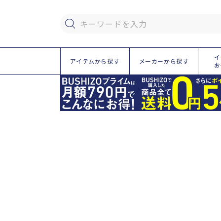
ツ
に
進
キーワードを入力
む
イ
アイテムから探す
メーカーから探す
お