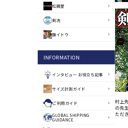
松興堂
剣洗
旗イトウ
INFORMATION
インタビュー お役立ち記事
サイズ計測ガイド
村上
ご利用ガイド
の先
ただ
GLOBAL SHIPPING
GUIDANCE