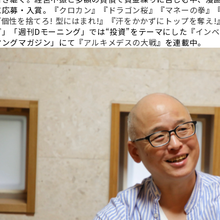
に応募・入賞。『
クロカン
』『
ドラゴン桜
』『
マネーの拳
』
『
個性を捨てろ! 型にはまれ!
』『
汗をかかずにトップを奪え!
グ」「週刊Dモーニング」では“投資”をテーマにした『
インベ
ヤングマガジン」にて『
アルキメデスの大戦
』を連載中。