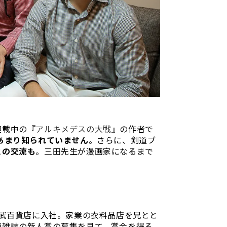
連載中の『
アルキメデスの大戦
』の作者で
あまり知られていません
。さらに、剣道ブ
との交流も
。三田先生が漫画家になるまで
武百貨店に入社。家業の衣料品店を兄とと
画雑誌の新人賞の募集を見て、賞金を得る