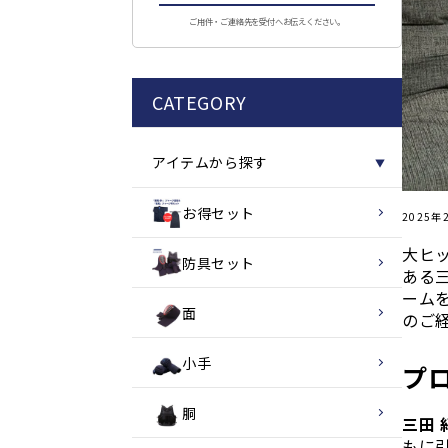
ご用件・ご連絡先を受付へお伝えください。
CATEGORY
アイテムから探す
▼
お得セット
2025年
大ヒ
防具セット
ある
ーム
面
のご
小手
プ
胴
三田
もに