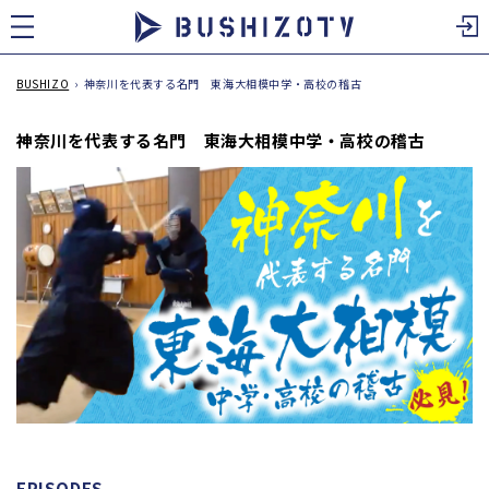
ツ
に
進
む
BUSHIZO
›
神奈川を代表する名門 東海大相模中学・高校の稽古
神奈川を代表する名門 東海大相模中学・高校の稽古
EPISODES