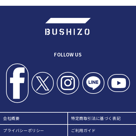
＃６【村田朝陽男子主将インタビュ
ー】神奈川を代表する名門 東海大
相模中学・高校の稽古
＃７【塩崎煌文男子新主将インタビ
ュー】神奈川を代表する名門 東海
大相模中学・高校の稽古
＃８【準備体操】神奈川を代表する
名門 東海大相模中学・高校の稽古
＃９【素振り】神奈川を代表する名
門 東海大相模中学・高校の稽古
FOLLOW US
＃10【切り返し】神奈川を代表す
る名門 東海大相模中学・高校の稽
古
＃11【打ち込み】神奈川を代表す
る名門 東海大相模中学・高校の稽
古
＃12【一本勝負】神奈川を代表す
る名門 東海大相模中学・高校の稽
古
＃14【切り返し・稽古を終えて】神
会社概要
特定商取引法に基づく表記
奈川を代表する名門 東海大相模中
学・高校の稽古
プライバシーポリシー
ご利用ガイド