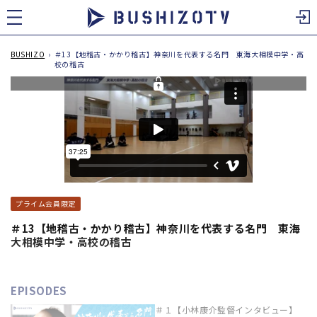
ツ
に
進
む
BUSHIZO
›
＃13【地稽古・かかり稽古】神奈川を代表する名門 東海大相模中学・高
校の稽古
プライム会員限定
＃13【地稽古・かかり稽古】神奈川を代表する名門 東海
大相模中学・高校の稽古
EPISODES
＃１【小林康介監督インタビュー】