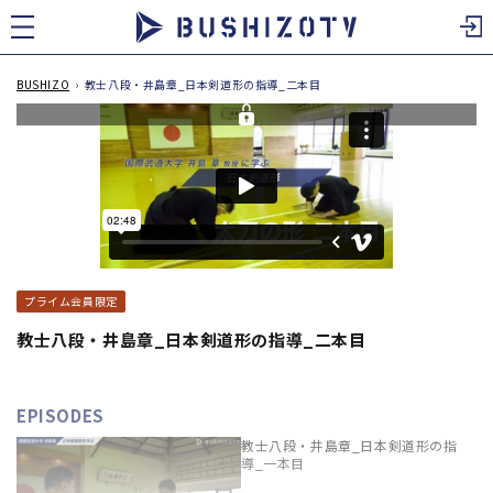
ツ
に
進
む
BUSHIZO
›
教士八段・井島章_日本剣道形の指導_二本目
プライム会員限定
教士八段・井島章_日本剣道形の指導_二本目
EPISODES
教士八段・井島章_日本剣道形の指
導_一本目