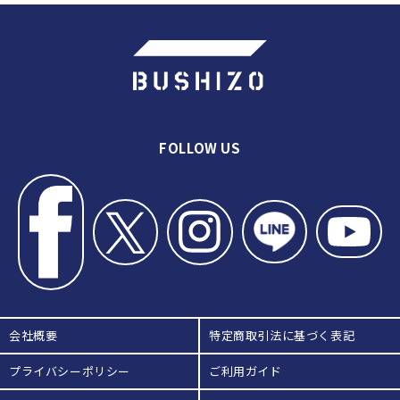
教士八段・井島章_日本剣道形の指
導_七本目
教士八段・井島章_日本剣道形の指
導_小太刀一本目
教士八段・井島章_日本剣道形の指
導_小太刀二本目
教士八段・井島章_日本剣道形の指
導_小太刀三本目
FOLLOW US
教士八段・井島章_日本剣道形の所
作礼法を学ぶ(1)
教士八段・井島章_日本剣道形_所
作礼法を学ぶ(2)
会社概要
特定商取引法に基づく表記
プライバシーポリシー
ご利用ガイド