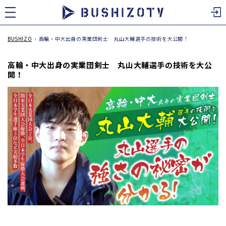
ツ
に
進
む
BUSHIZO
›
高輪・中大出身の実業団剣士 丸山大輔選手の技術を大公開！
高輪・中大出身の実業団剣士 丸山大輔選手の技術を大公
開！