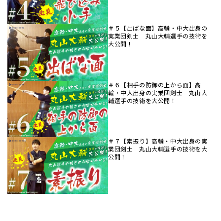
＃５【出ばな面】高輪・中大出身の
実業団剣士 丸山大輔選手の技術を
大公開！
＃６【相手の防御の上から面】高
輪・中大出身の実業団剣士 丸山大
輔選手の技術を大公開！
＃７【素振り】高輪・中大出身の実
業団剣士 丸山大輔選手の技術を大
公開！