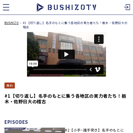
ツ
に
進
む
BUSHIZO
›
#1【切り返し】名手のもとに集う各地区の実力者たち！栃木・佐野日大の
稽古
無料
#1【切り返し】名手のもとに集う各地区の実力者たち！栃
木・佐野日大の稽古
EPISODES
#2【小手~諸手突き】名手のもとに