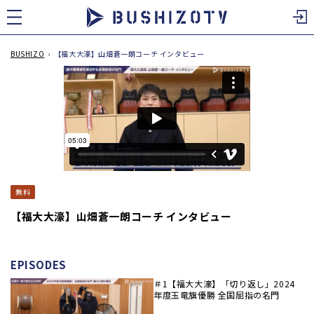
ツ
に
進
む
BUSHIZO
›
【福大大濠】山畑蒼一朗コーチ インタビュー
無料
【福大大濠】山畑蒼一朗コーチ インタビュー
EPISODES
＃1【福大大濠】「切り返し」2024
年度玉竜旗優勝 全国屈指の名門