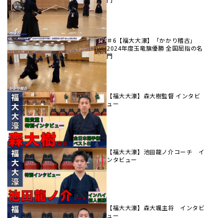
＃6【福大大濠】「かかり稽古」
2024年度玉竜旗優勝 全国屈指の名
門
【福大大濠】森大樹監督 インタビ
ュー
【福大大濠】池田龍ノ介コーチ イ
ンタビュー
【福大大濠】森大颯主将 インタビ
ュー