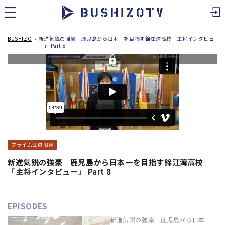
ツ
に
進
む
BUSHIZO
›
新進気鋭の強豪 鹿児島から日本一を目指す錦江湾高校「主将インタビュ
ー」 Part 8
プライム会員限定
新進気鋭の強豪 鹿児島から日本一を目指す錦江湾高校
「主将インタビュー」 Part 8
EPISODES
新進気鋭の強豪 鹿児島から日本一