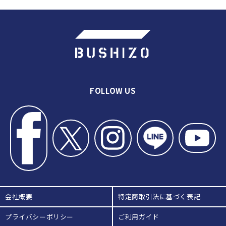
新進気鋭の強豪 鹿児島から日本一
を目指す錦江湾高校「地稽古」Part
6
新進気鋭の強豪 鹿児島から日本一
を目指す錦江湾高校「稽古終了」
Part 7
新進気鋭の強豪 鹿児島から日本一
を目指す錦江湾高校「OGインタビ
ュー」 Part 9
新進気鋭の強豪 鹿児島から日本一
FOLLOW US
を目指す錦江湾高校「濵田監督イン
タビュー」 Part 10
会社概要
特定商取引法に基づく表記
プライバシーポリシー
ご利用ガイド