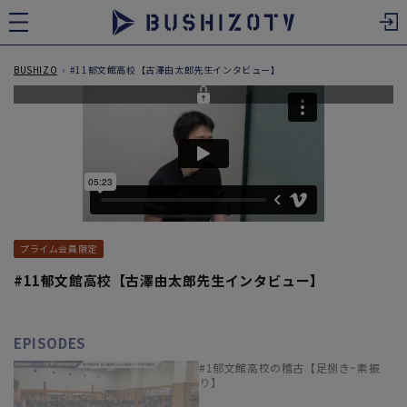
ツ
に
進
む
BUSHIZO
›
#11郁文館高校【古澤由太郎先生インタビュー】
プライム会員限定
#11郁文館高校【古澤由太郎先生インタビュー】
EPISODES
#1郁文館高校の稽古【足捌き~素振
り】