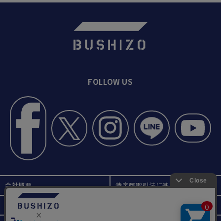
#6郁文館高校の稽古【相手を下げ
させたところの技】
#7郁文館高校の稽古【一本勝負~追
い込み】
FOLLOW US
#8郁文館高校【北口浩史先生イン
タビュー】
#9 郁文館高校【米田好太郎先生イ
ンタビュー】
#10郁文館高校【平井勇士先生イン
タビュー】
#12郁文館高校【宮原蓮主将インタ
ビュー】
会社概要
特定商取引法に基づく表記
プライバシーポリシー
ご利用ガイド