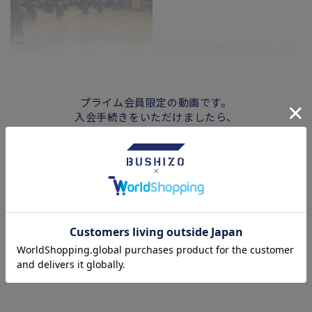
#2郁文館高校の稽古【正面打ち~切
り返し】
プライム会員限定の動画です。
入会手続きをいただけましたら、
#3 郁文館高校の稽古【基本打ち〜
閲覧が可能となります。
応じ技】
ログイン
#4郁文館高校の稽古【面の応じ
技】
プライム会員登録はこちら
無料会員登録がまだの方はこちら
#5郁文館高校の稽古【小手応じ技~
引き技】