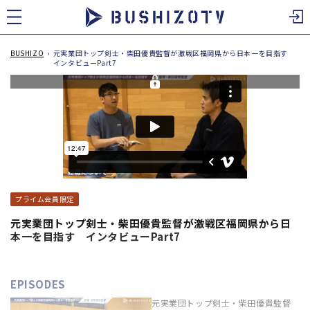
ツ
に
進
む
BUSHIZO
›
元実業団トップ剣士・柴田優貴監督が激戦区福岡県から日本一を目指す
インタビューPart7
プライム会員限定
元実業団トップ剣士・柴田優貴監督が激戦区福岡県から日
本一を目指す インタビューPart7
EPISODES
元実業団トップ剣士・柴田優貴監督