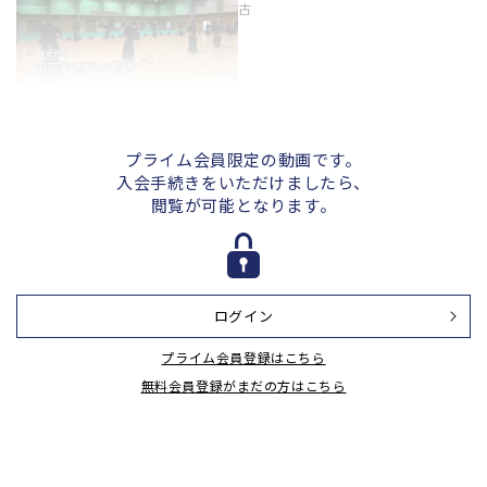
古
#3【切り返し】本邦初公開、知ら
れざる刑務官の世界。東京拘置所の
稽古
プライム会員限定の動画です。
入会手続きをいただけましたら、
閲覧が可能となります。
#4【技の稽古】本邦初公開、知ら
れざる刑務官の世界。東京拘置所の
稽古
ログイン
#5【地稽古】本邦初公開、知られ
プライム会員登録はこちら
ざる刑務官の世界。東京拘置所の稽
古
無料会員登録がまだの方はこちら
#6【打ち込み】本邦初公開、知ら
れざる刑務官の世界。東京拘置所の
稽古
#7 【加藤選手インタビュー】本邦