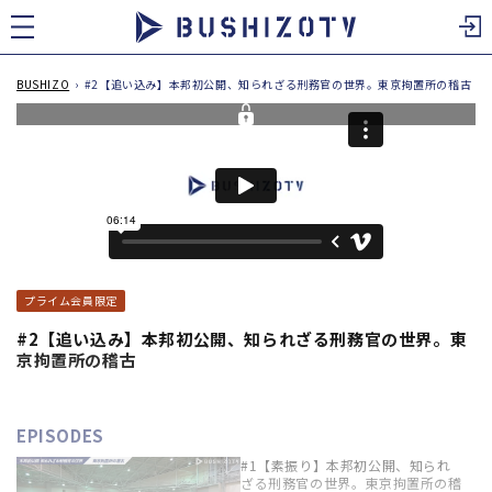
ツ
に
進
む
BUSHIZO
›
#2【追い込み】本邦初公開、知られざる刑務官の世界。東京拘置所の稽古
プライム会員限定
#2【追い込み】本邦初公開、知られざる刑務官の世界。東
京拘置所の稽古
EPISODES
#1【素振り】本邦初公開、知られ
ざる刑務官の世界。東京拘置所の稽