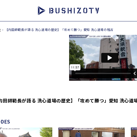
O
›
【内田師範長が語る 洗心道場の歴史】「攻めて勝つ」愛知 洗心道場の稽古
【内田師範長が語る 洗心道場の歴史】「攻めて勝つ」愛知 洗心道
ODES