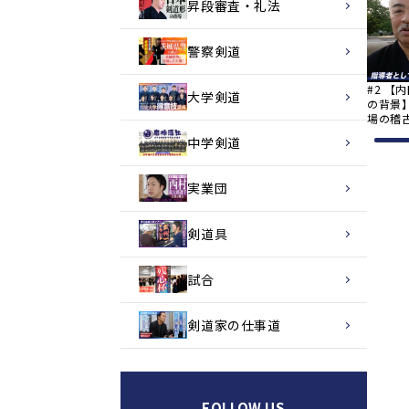
昇段審査・礼法
警察剣道
#2 【
大学剣道
の背景
場の稽
中学剣道
実業団
剣道具
試合
剣道家の仕事道
FOLLOW US