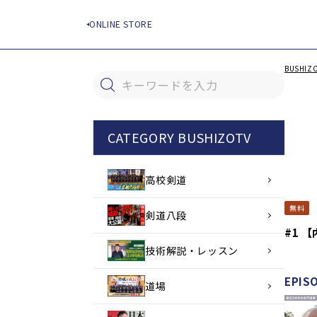
ツ
に
ONLINE STORE
進
む
BUSHIZ
キーワードを入力
CATEGORY BUSHIZOTV
高校剣道
無料
剣道八段
#1 
技術解説・レッスン
EPIS
道場