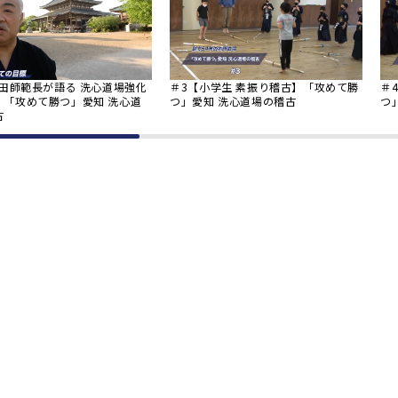
内田師範長が語る 洗心道場強化
＃
＃3【小学生 素振り稽古】「攻めて勝
】「攻めて勝つ」愛知 洗心道
つ
つ」愛知 洗心道場の稽古
古