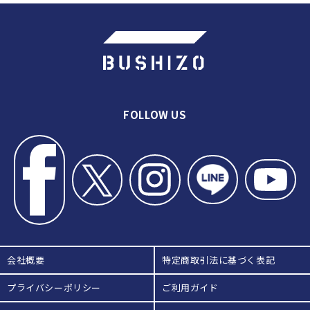
プレベル！ 早稲田大学剣道部の稽
古
＃９【地稽古】文武ともにトップレ
ベル！ 早稲田大学剣道部の稽古
＃10【早素振り百本・稽古を終え
て】文武ともにトップレベル！ 早
稲田大学剣道部の稽古
FOLLOW US
会社概要
特定商取引法に基づく表記
プライバシーポリシー
ご利用ガイド