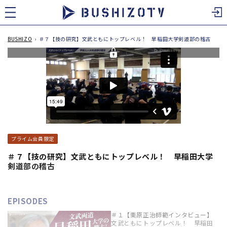
ツ
に
進
む
BUSHIZO
›
＃７【技の研究】文武ともにトップレベル！ 早稲田大学剣道部の稽古
プライム会員限定
＃７【技の研究】文武ともにトップレベル！ 早稲田大学
剣道部の稽古
EPISODES
＃１【栗原正治師範インタビュー】
文武ともにトップレベル！ 早稲田