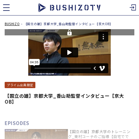
ツ
に
進
む
BUSHIZO
›
【国立の雄】京都大学_香山助監督インタビュー【京大OB】
プライム会員限定
【国立の雄】京都大学_香山助監督インタビュー【京大
OB】
EPISODES
【国立の雄】京都大学のトレーニン
グ_東村コーチのご指導【自宅でで